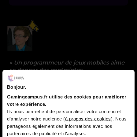
« Un programmeur de jeux mobiles aime
se donner des contraintes
supplémentaires dû à la plateforme, mais
aussi au marché duquel il faut savoir se
Bonjour,
différencier »
Gamingcampus.fr utilise des cookies pour améliorer
VALENTIN BIREMBAUT – Développeur
votre expérience.
Ohbibi
Ils nous permettent de personnaliser votre contenu et
d'analyser notre audience (
à propos des cookies
). Nous
partageons également des informations avec nos
partenaires de publicité et d'analyse..