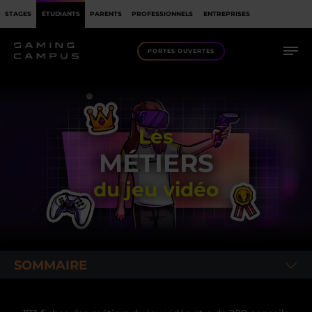
STAGES
ÉTUDIANTS
PARENTS
PROFESSIONNELS
ENTREPRISES
PORTES OUVERTES
Les
MÉTIERS
du jeu vidéo
SOMMAIRE