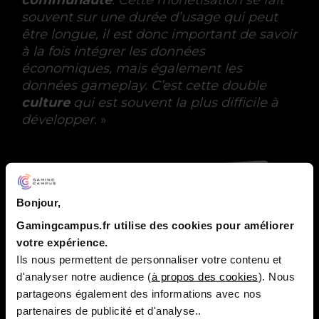
souvent sur une durée d’usage qui peut
être longue, il est donc important de savoir
à la fois intégrer les données
économiques, mais également les
données gameplay. C’est cette double
culture
qui est souvent la plus difficile à
développer.
»
Bonjour,
Gamingcampus.fr utilise des cookies pour améliorer
votre expérience.
Ils nous permettent de personnaliser votre contenu et
d'analyser notre audience (
à propos des cookies
). Nous
partageons également des informations avec nos
partenaires de publicité et d'analyse..