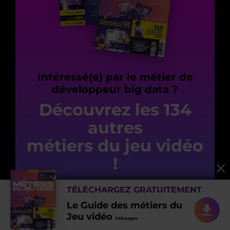
Intéressé(e) par le métier de
développeur big data ?
Découvrez les 134
autres
métiers du jeu vidéo
!
PDF de 348 pages
TÉLÉCHARGEZ GRATUITEMENT
Le Guide des métiers du
TÉLÉCHARGER GRATUITEMENT
Jeu vidéo
348 pages