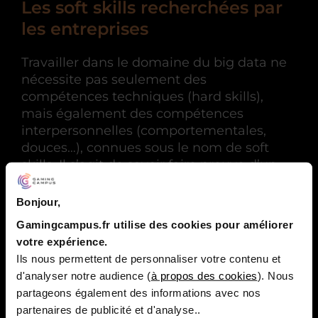
Les soft skills recherchées par
les entreprises
Travailler dans le domaine du big data ne
nécessite pas seulement des
compétences techniques (hard skills),
mais également des compétences
interpersonnelles (comportementales,
douces…), connues sous le nom de soft
skills. Il s’agit de savoir faire preuve d’un
esprit collaboratif et d’empathie avec les
autres. De pouvoir résoudre des
Bonjour,
problèmes liés aux défis complexes à
Gamingcampus.fr utilise des cookies pour améliorer
gérer. De posséder une soif d’apprendre
votre expérience.
pour rester à jour comme une certaine
Ils nous permettent de personnaliser votre contenu et
curiosité.
d'analyser notre audience (
à propos des cookies
). Nous
partageons également des informations avec nos
partenaires de publicité et d'analyse..