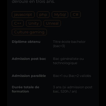
déroule en trois ans.
javascript
php
MySql
C#
C++
Unity
Unreal
Culture gaming
Diplôme obtenu
Titre école bachelor
(bac+3)
Admission post bac
Bac généraliste ou
technologique
Admission parallèle
Bac+1 ou Bac+2 validés
Durée totale de
3 ans (si admission post
formation
bac, 520h / an)