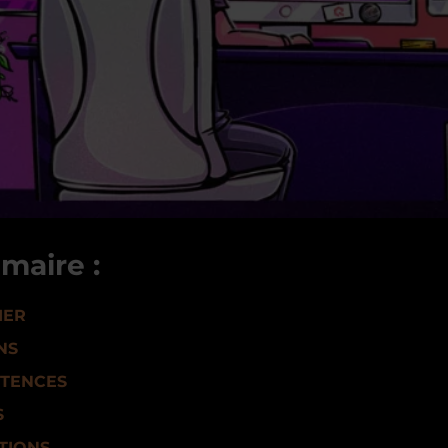
maire :
IER
NS
TENCES
S
TIONS