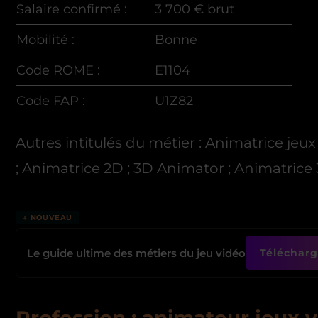
Salaire confirmé :
3 700 € brut
Mobilité :
Bonne
Code ROME :
E1104
Code FAP :
U1Z82
Autres intitulés du métier : Animatrice jeu
; Animatrice 2D ; 3D Animator ; Animatrice
↓ NOUVEAU
Le guide ultime des métiers du jeu vidéo
Télécharge