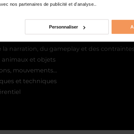
ec nos partenaires de publicité et d'analyse..
és qui jalonnent son quotidien, comme :
Personnaliser
A
l’animation d’un élément
la narration, du gameplay et des contrainte
, animaux et objets
ions, mouvements…
tiques et techniques
érentiel