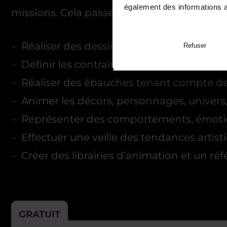
également des informations av
missions. Cela passe par plusieurs activit
Réaliser des dessins
Refuser
Définir les contraintes techniques pour 
Réaliser des ébauches tenant compte de 
Animer les décors, personnages, univers
Représenter des comportements, émot
Effectuer une veille des tendances artis
Créer des librairies d’animation et un réf
GRATUIT