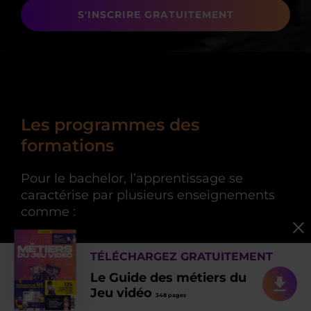
S'INSCRIRE GRATUITEMENT
Les programmes des
formations
Pour le bachelor, l’apprentissage se
caractérise par plusieurs enseignements
comme :
Histoire du jeu vidéo
TÉLÉCHARGEZ GRATUITEMENT
Etude de marché
Le Guide des métiers du
Jeu vidéo
348 pages
Marketing digitale et stratégique