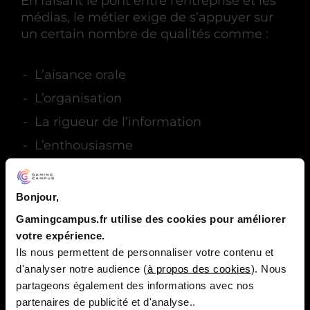
En faisant le pont entre l’entreprise et les
médias, le métier exige de s’appuyer sur
un certain nombre de qualités comme :
L’aisance orale
L’organisation
La rigueur de l’information
L’enthousiasme
La créativité et la curiosité
Bonjour,
Gamingcampus.fr utilise des cookies pour améliorer
Les soft skills recherchées par
votre expérience.
les entreprises
Ils nous permettent de personnaliser votre contenu et
d'analyser notre audience (
à propos des cookies
). Nous
Indispensables lors d’un recrutement, les
partageons également des informations avec nos
soft skills représentent un argument
partenaires de publicité et d'analyse..