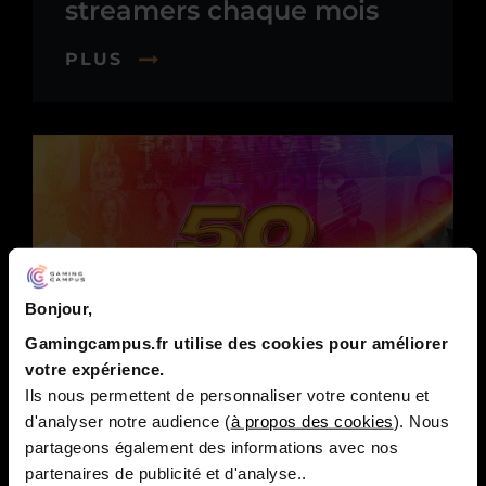
streamers chaque mois
PLUS
Bonjour,
Gamingcampus.fr utilise des cookies pour améliorer
votre expérience.
Ils nous permettent de personnaliser votre contenu et
GAMING INDUSTRY
d'analyser notre audience (
à propos des cookies
). Nous
partageons également des informations avec nos
Les 50 Français qui feront
partenaires de publicité et d'analyse..