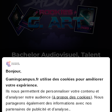
Bachelor Audiovisuel, Talent
Vidéo
Bonjour,
Ce Bachelor de haut niveau a permis aux diplômes soit
Gamingcampus.fr utilise des cookies pour améliorer
de créer leur propre entreprise / startup, dans le
votre expérience.
domaine du jeu vidéo et de l’esport soit de maîtriser
Ils nous permettent de personnaliser votre contenu et
l’ensemble des compétences indispensables dans le
d'analyser notre audience (
à propos des cookies
). Nous
secteur de l'audiovisuel en entreprise.
partageons également des informations avec nos
partenaires de publicité et d'analyse..