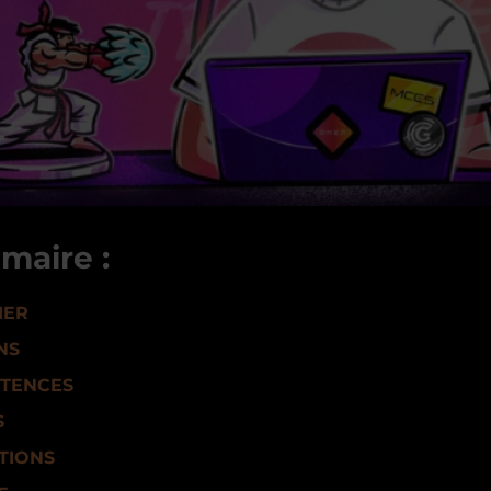
maire :
IER
NS
TENCES
S
TIONS