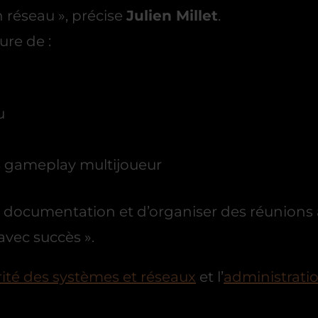
 réseau », précise
Julien Millet
.
re de :
u
s gameplay multijoueur
ne documentation et d’organiser des réunions 
 avec succès ».
rité des systèmes et réseaux
et l’
administratio