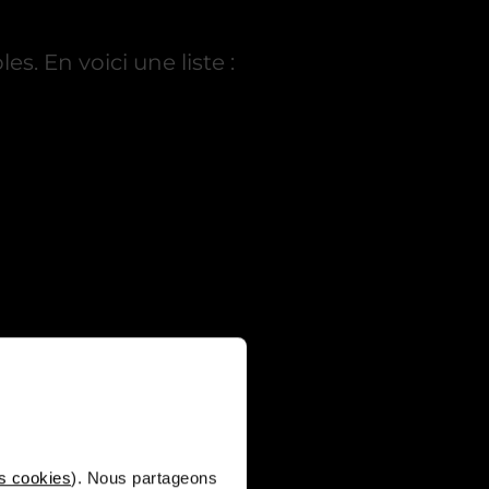
s. En voici une liste :
s cookies
). Nous partageons