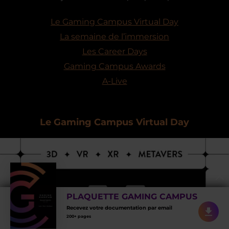
Le Gaming Campus Virtual Day
La semaine de l’immersion
Les Career Days
Gaming Campus Awards
A-Live
Le Gaming Campus Virtual Day
PLAQUETTE GAMING CAMPUS
Recevez votre documentation par email
200+ pages