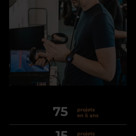
75
projets
en 5 ans
15
projets