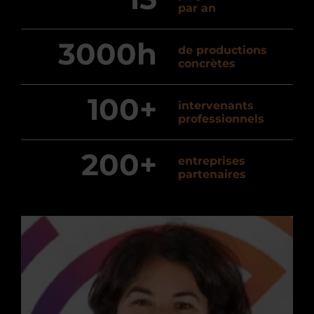
par an
3000h
de productions
concrètes
100+
intervenants
professionnels
200+
entreprises
partenaires