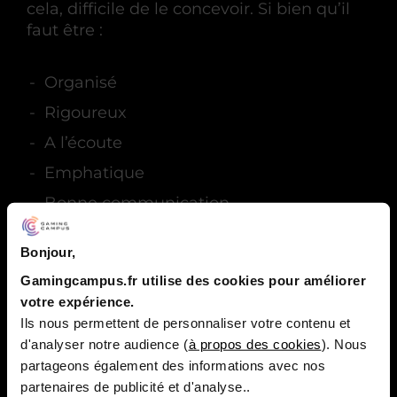
cela, difficile de le concevoir. Si bien qu’il
faut être :
Organisé
Rigoureux
A l’écoute
Emphatique
Bonne communication
Bonjour,
Les soft skills recherchées par
Gamingcampus.fr utilise des cookies pour améliorer
votre expérience.
les entreprises
Ils nous permettent de personnaliser votre contenu et
d'analyser notre audience (
à propos des cookies
). Nous
Il ne vous a pas échappé qu’aujourd’hui on
partageons également des informations avec nos
ne parle plus que des soft skills. Ces
partenaires de publicité et d'analyse..
compétences comportementales qui