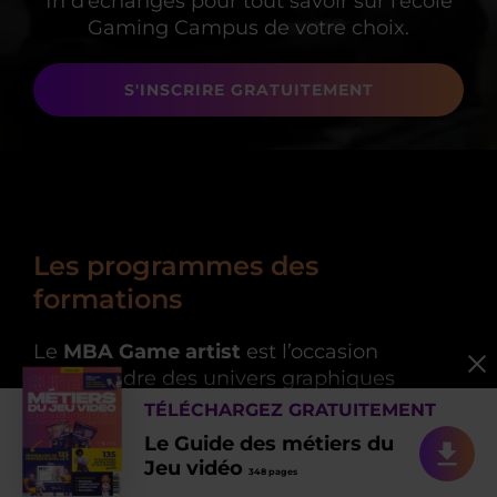
1h d’échanges
pour tout savoir sur l’école
Gaming Campus de votre choix.
S'INSCRIRE GRATUITEMENT
Les programmes des
formations
Le
MBA Game artist
est l’occasion
d’apprendre des univers graphiques
immersifs et cohérents. Vous serez en
TÉLÉCHARGEZ GRATUITEMENT
mesure de maîtriser les techniques
Le Guide des métiers du
créatives. Là-aussi, management et
Jeu vidéo
348 pages
gestion de projet apporteront un plus sur