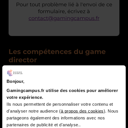
Pour tout problème lié à l'envoi de ce
formulaire, écrivez à
contact@gamingcampus.fr
Les compétences du game
director
Le game director est en mesure de
prendre ce poste à
responsabilités
s’il
Bonjour,
maîtrise les compétences suivantes :
Gamingcampus.fr utilise des cookies pour améliorer
votre expérience.
La chaîne de production d’un jeu vidéo
Ils nous permettent de personnaliser votre contenu et
d'analyser notre audience (
à propos des cookies
). Nous
Les techniques créatives
partageons également des informations avec nos
L’utilisation de certains logiciels de
partenaires de publicité et d'analyse..