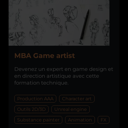
MBA Game artist
Devenez un expert en game design et
en direction artistique avec cette
formation technique.
Production AAA
Character art
Outils 2D/3D
Unreal engine
Substance painter
Animation
FX