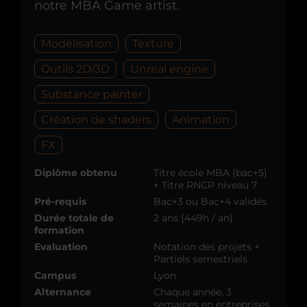
notre MBA Game artist.
Modélisation
Texture
Outils 2D/3D
Unreal engine
Substance painter
Création de shaders
Animation
FX
Diplôme obtenu
Titre école MBA (bac+5)
+ Titre RNCP niveau 7
Pré-requis
Bac+3 ou Bac+4 validés
Durée totale de
2 ans (449h / an)
formation
Evaluation
Notation des projets +
Partiels semestriels
Campus
Lyon
Alternance
Chaque année, 3
semaines en entreprises