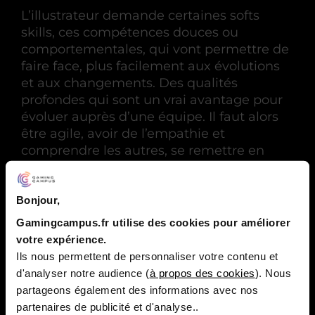
L’illustrateur demande certaines softs
skills, ces compétences douces ou
comportementales, qui vont permettre de
faire face, plus facilement aux évolutions
et aux changements. Des qualités
profondes qui sont un vrai avantage pour
évoluer auprès d’une équipe. Il faut alors
être agile, avoir de l’empathie et
comprendre les autres, se remettre en
cause ou encore savoir prendre des
décisions. Tout en étant capable de
s’adapter.
Bonjour,
Gamingcampus.fr utilise des cookies pour améliorer
votre expérience.
Ils nous permettent de personnaliser votre contenu et
Quelles études pour devenir
d'analyser notre audience (
à propos des cookies
). Nous
illustrateur jeux vidéo ?
partageons également des informations avec nos
partenaires de publicité et d'analyse..