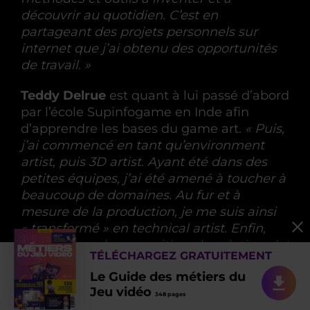
découvrir au quotidien. C’est en
partageant des projets personnels sur
internet que j’ai obtenu des opportunités
de travail. »
Teddy Delrue
est quant à lui passé d’abord
par l’école Supinfogame en Inde afin
d’apprendre les bases du game art.
«
Puis,
j’
ai commencé en tant qu’environment
artist, puis 3D artist. Ayant été dans des
petites équipes, j’ai été amené à toucher à
beaucoup de domaines. Au fur et à
mesure de la production, je me suis ainsi
« transformé » en technical artist. Enfin,
c’est à force de proposition, de solutions (et
TÉLÉCHARGEZ GRATUITEMENT
aussi grâce aux opportunités que j’ai su
Le Guide des métiers du
saisir) que je me suis dirigé
Jeu vidéo
« officiellement » vers le poste de technical
348 pages