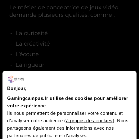
Le métier de conceptrice de jeux vidéo
demande plusieurs qualités, comme :
La curiosité
La créativité
L’écoute
La rigueur
Le sens de l’analyse et de la synthèse
Bonjour,
Elles sont indispensables pour mener à
Gamingcampus.fr utilise des cookies pour améliorer
bien ses missions et viennent compléter
votre expérience.
les compétences.
Ils nous permettent de personnaliser votre contenu et
d'analyser notre audience (
à propos des cookies
). Nous
partageons également des informations avec nos
Les soft skills recherchées par
partenaires de publicité et d'analyse..