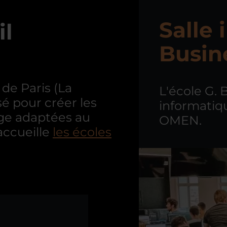
Salle 
il
Busin
 de Paris (La
L'école G. 
 pour créer les
informatiq
age adaptées au
OMEN.
accueille
les écoles