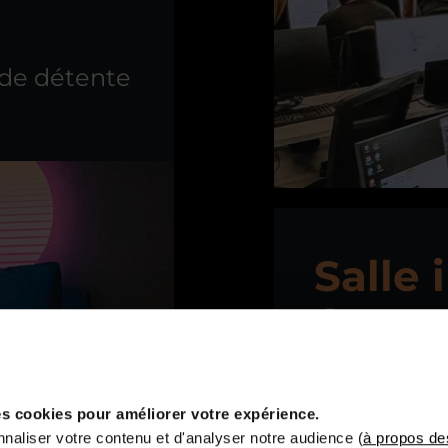
 de détente
Salle 
Art
Equipemen
s cookies pour améliorer votre expérience.
prendre en 
naliser votre contenu et d'analyser notre audience (
à propos de