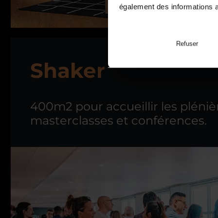
également des informations av
Refuser
Shaker
400m2 pour accueillir les pléniè
masterclasses et conférences.