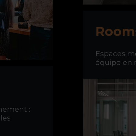
Rooms
Espaces mo
équipe en 
gnement :
les