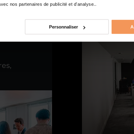
complexes 
ec nos partenaires de publicité et d'analyse..
graphique de
informatiqu
Personnaliser
A
res,