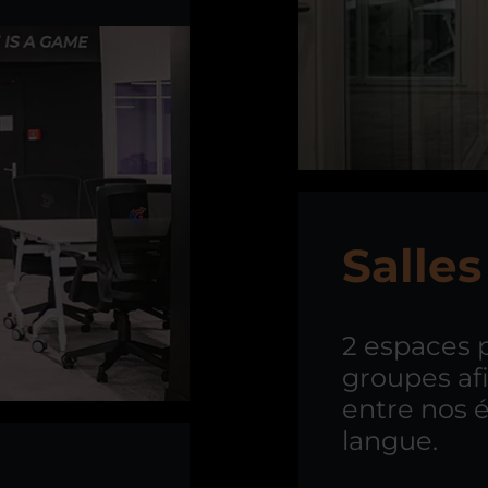
Salle
2 espaces 
groupes afi
entre nos é
langue.