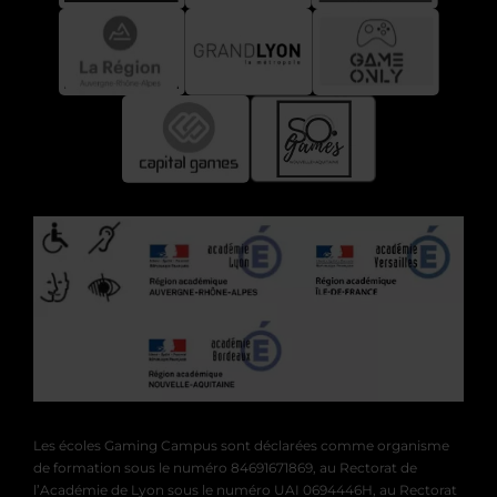
Les écoles Gaming Campus sont déclarées comme organisme
de formation sous le numéro 84691671869, au Rectorat de
l’Académie de Lyon sous le numéro UAI 0694446H, au Rectorat