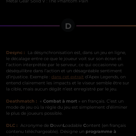
Metal Gear Solid V : The Phantom Pain
D
Desync :
La désynchronisation est, dans un jeu en ligne,
le décalage entre ce que le joueur voit sur son écran et
l’action interprétée par le serveur, ce qui occasionne un
déséquilibre dans l’action et un désagréable sentiment
d’injustice. Exemple :
dans cet extrait
d’Apex Legends, on
entend clairement les impacts et le viseur semble être sur
la cible, mais aucun dégât n’est enregistré par le jeu.
Deathmatch :
«
Combat à mort
» en français. C’est un
mode de jeu où la règle du jeu est simplement d’éliminer
le plus de joueurs possible.
DLC :
Acronyme de
D
own
L
oadable
C
ontent (en français
contenu téléchargeable). Désigne un
programme à