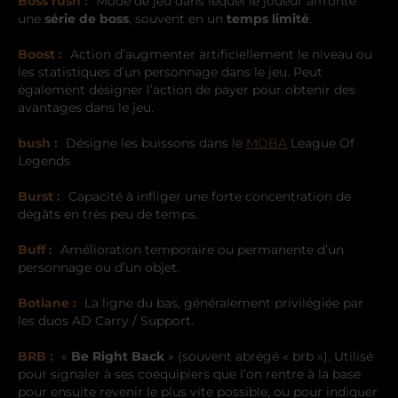
Boss rush :
Mode de jeu dans lequel le joueur affronte
une
série de boss
, souvent en un
temps limité
.
Boost :
Action d’augmenter artificiellement le niveau ou
les statistiques d’un personnage dans le jeu. Peut
également désigner l’action de payer pour obtenir des
avantages dans le jeu.
bush :
Désigne les buissons dans le
MOBA
League Of
Legends
Burst :
Capacité à infliger une forte concentration de
dégâts en très peu de temps.
Buff :
Amélioration temporaire ou permanente d’un
personnage ou d’un objet.
Botlane :
La ligne du bas, généralement privilégiée par
les duos AD Carry / Support.
BRB :
«
Be Right Back
» (souvent abrégé « brb »). Utilisé
pour signaler à ses coéquipiers que l’on rentre à la base
pour ensuite revenir le plus vite possible, ou pour indiquer