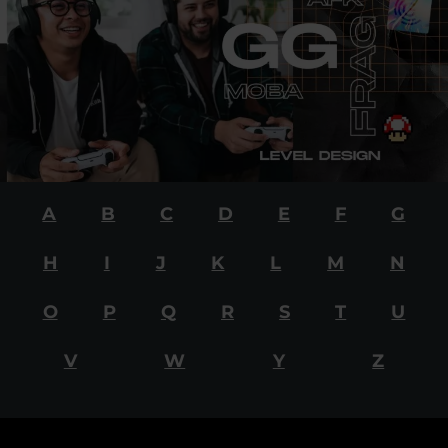
A
B
C
D
E
F
G
H
I
J
K
L
M
N
O
P
Q
R
S
T
U
V
W
Y
Z