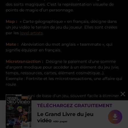
des sorts magiques. C’est la représentation visuelle de
points de magie d’un personnage.
Map :
« Carte géographique » en français, désigne dans
un jeu vidéo le terrain de jeu du joueur. Elles sont créées
par les
level artists
.
Mate :
Abréviation du mot anglais « teammate », qui
signifie équipier en français.
Microtransaction :
Désigne le paiement d’une somme
d’argent modique pour accéder à un élément du jeu (vie,
temps, ressources, cartes, élément cosmétique…).
Exemple : Fortnite et les microtransactions, une affaire qui
roule.
Mob :
Ennemi de base d’un jeu, souvent facile à éliminer.
TÉLÉCHARGEZ GRATUITEMENT
Mod :
Programme permettant de corriger, compléter ou
modifier le contenu d’un jeu (graphismes améliorés,
Le Grand Livre du jeu
niveaux et personnages supplémentaires…). Exemple :
vidéo
400+ pages
compilation de mods pour
Grand Theft Auto V
, ou