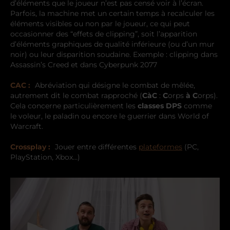
d’éléments que le joueur n’est pas censé voir à l’écran.
Parfois, la machine met un certain temps à recalculer les
éléments visibles ou non par le joueur, ce qui peut
occasionner des “effets de clipping”, soit l’apparition
d’éléments graphiques de qualité inférieure (ou d’un mur
noir) ou leur disparition soudaine. Exemple : clipping dans
Assassin’s Creed et dans Cyberpunk 2077
CAC :
Abréviation qui désigne le combat de mêlée,
autrement dit le combat rapproché (
CàC
:
C
orps
à
C
orps).
Cela concerne particulièrement les
classes DPS
comme
le voleur, le paladin ou encore le guerrier dans World of
Warcraft.
Crossplay :
Jouer entre différentes
plateformes
(PC,
PlayStation, Xbox…)