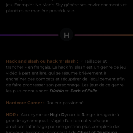
jeu. Exemple : No Man’s Sky génère ses environnements et
planètes de manière procédurale.
H
Hack and slash ou hack 'n' slash :
« Taillader et
trancher » en français. Le hack ‘n’ slash est un genre de jeu
vidéo à part entière, qui se résume brièvement à
enchaîner des combats et récupérer de l’équipement afin
de faire progresser son personnage. Les jeux de ce genre
les plus connus sont
Diablo
et
Path of Exile
.
Hardcore Gamer :
Joueur passionné.
HDR :
Acronyme de
H
igh
D
ynamic
R
ange, imagerie à
grande dynamique. Il s’agit d’un format vidéo qui
améliore l’affichage par une gestion plus complexe des
lumières. Exemple : comparatif de
Ghost of Tsushima
,