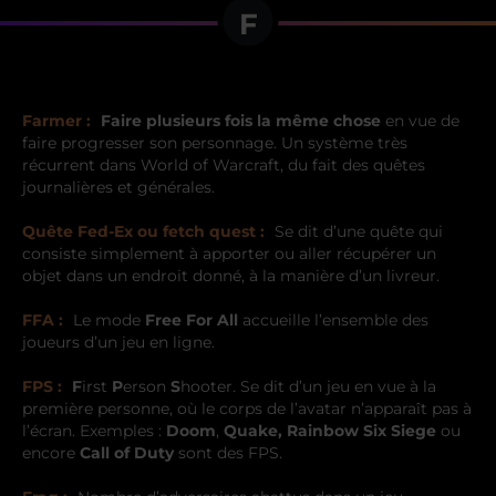
F
Farmer :
Faire plusieurs fois la même chose
en vue de
faire progresser son personnage. Un système très
récurrent dans World of Warcraft, du fait des quêtes
journalières et générales.
Quête Fed-Ex ou fetch quest :
Se dit d’une quête qui
consiste simplement à apporter ou aller récupérer un
objet dans un endroit donné, à la manière d’un livreur.
FFA :
Le mode
Free For All
accueille l’ensemble des
joueurs d’un jeu en ligne.
FPS :
F
irst
P
erson
S
hooter. Se dit d’un jeu en vue à la
première personne, où le corps de l’avatar n’apparaît pas à
l’écran. Exemples :
Doom
,
Quake, Rainbow Six Siege
ou
encore
Call of Duty
sont des FPS.