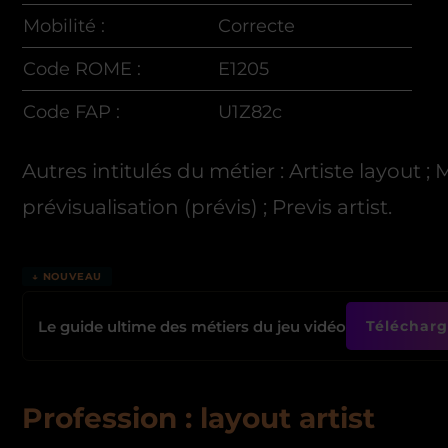
Mobilité :
Correcte
Code ROME :
E1205
Code FAP :
U1Z82c
Autres intitulés du métier : Artiste layout ; 
prévisualisation (prévis) ; Previs artist.
↓ NOUVEAU
Le guide ultime des métiers du jeu vidéo
Télécharge
Profession :
layout artist