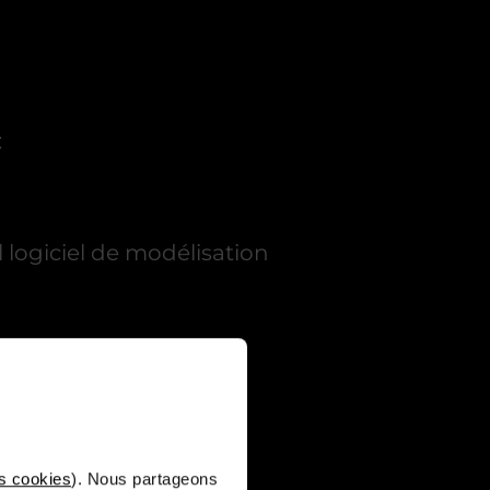
:
logiciel de modélisation
xar.
s cookies
). Nous partageons