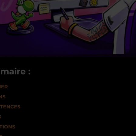
maire :
IER
NS
TENCES
S
TIONS