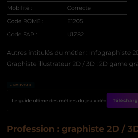
Mobilité :
Correcte
Code ROME :
E1205
Code FAP :
U1Z82
Autres intitulés du métier : Infographiste 2
Graphiste illustrateur 2D / 3D ; 2D game g
↓ NOUVEAU
Le guide ultime des métiers du jeu vidéo
Télécharge
Profession : graphiste 2D / 3