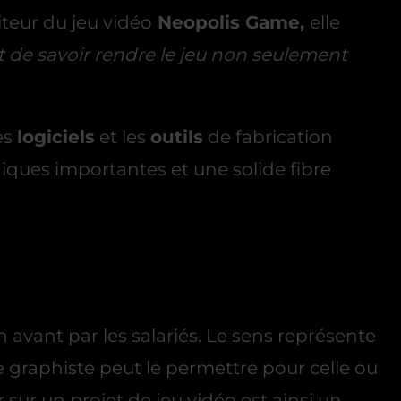
iteur du jeu vidéo
Neopolis Game,
elle
git de savoir rendre le jeu non seulement
es
logiciels
et les
outils
de fabrication
ues importantes et une solide fibre
 avant par les salariés. Le sens représente
e graphiste peut le permettre pour celle ou
 sur un projet de jeu vidéo est ainsi un