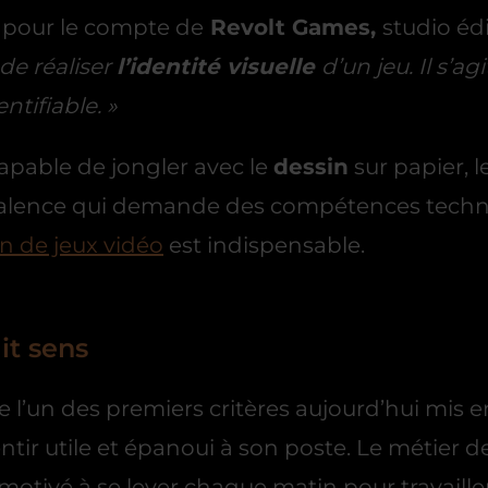
e pour le compte de
Revolt Games,
studio éd
 de réaliser
l’identité visuelle
d’un jeu. Il s’a
tifiable. »
capable de jongler avec le
dessin
sur papier, l
alence qui demande des compétences techniq
n de jeux vidéo
est indispensable.
it sens
 l’un des premiers critères aujourd’hui mis en
tir utile et épanoui à son poste. Le métier d
 motivé à se lever chaque matin pour travailler