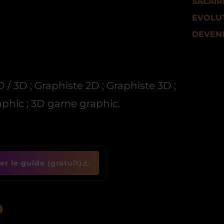
SALAIR
EVOLUT
DEVENI
D / 3D ; Graphiste 2D ; Graphiste 3D ;
raphic ; 3D game graphic.
r le guide (gratuit)
D