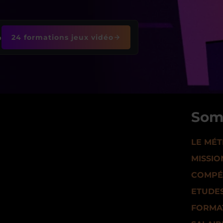
o
24 formations jeux vidéo
Som
LE MÉT
MISSIO
COMPÉ
ETUDE
FORMA