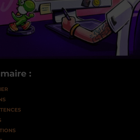
maire :
IER
NS
TENCES
S
TIONS