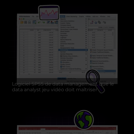
Logiciel SPSS de data management que le
data analyst jeu vidéo doit maîtriser