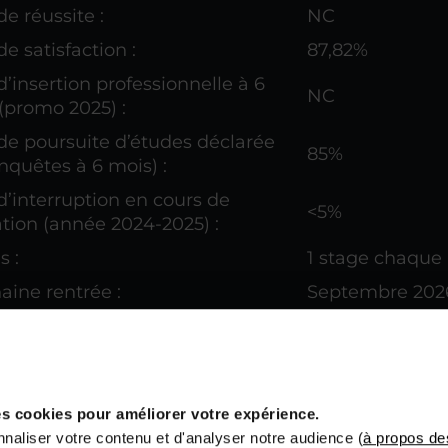
de réussite :
NC
e satisfaction :
87,82%
d’insertion professionnelle à 6
NC
(promo 2025) :
de poursuite d’études déclarée
85%
enquêtes à 6 mois) :
d’interruption en cours de
<5%
tion (année 2024-2025) :
s :
1 stage chaque
aine rentrée :
Septembre 202
Cliquez-ici pour
cap :
d’accompagneme
handicap
s cookies pour améliorer votre expérience.
naliser votre contenu et d'analyser notre audience (
à propos de