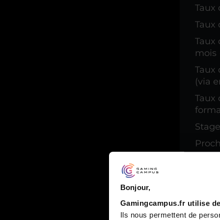
Taux 
Taux d
Taux 
mois 
Taux 
(via 
Taux 
forma
Stage
Proch
Handi
Bonjour,
Gamingcampus.fr utilise de
Ils nous permettent de person