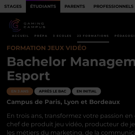
STAGES
ÉTUDIANTS
PARENTS
PROFESSIONNELS
ACCUEIL
PRÉPA
3 ECOLES
23 FORMATIONS
PÉDAGOGI
FORMATION JEUX VIDÉO
Bachelor Managemen
Esport
EN 3 ANS
APRÈS LE BAC
EN INITIAL
Campus de Paris, Lyon et Bordeaux
En trois ans, transformez votre passion e
chef de produit jeu vidéo, producteur de j
les métiers du marketing, de la communica