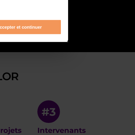
ccepter et continuer
LOR
#3
rojets
Intervenants