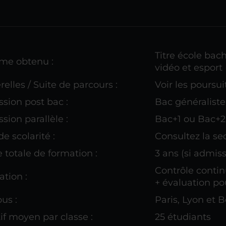
Titre école ba
me obtenu :
vidéo et esport
relles / Suite de parcours :
Voir les poursu
sion post bac :
Bac généralist
sion parallèle :
Bac+1 ou Bac+2
de scolarité :
Consultez la se
 totale de formation :
3 ans (si admiss
Contrôle continu
ation :
+ évaluation pou
us :
Paris, Lyon et 
tif moyen par classe :
25 étudiants