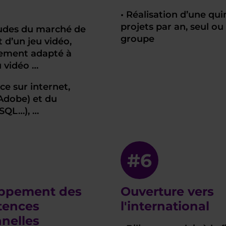
• Réalisation d’une qu
projets par an, seul ou
études du marché de
groupe
d’un jeu vidéo,
ement adapté à
u vidéo …
ce sur internet,
 Adobe) et du
SQL…), …
#6
ppement des
Ouverture vers
ences
l'international
nnelles