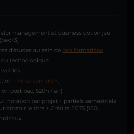
chelor management et business option jeu
 (bac+3)
ites d’études au sein de
nos formations
e ou technologique
 validés
ction
« Financement »
.
ion post bac, 520h / an)
 : notation par projet + partiels semestriels
r obtenir le titre + Crédits ECTS (180)
Bordeaux