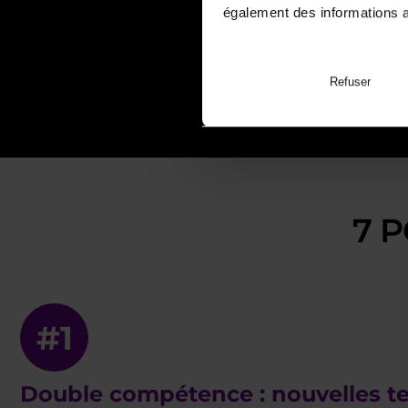
également des informations av
Refuser
7 
#1
Double compétence : nouvelles te