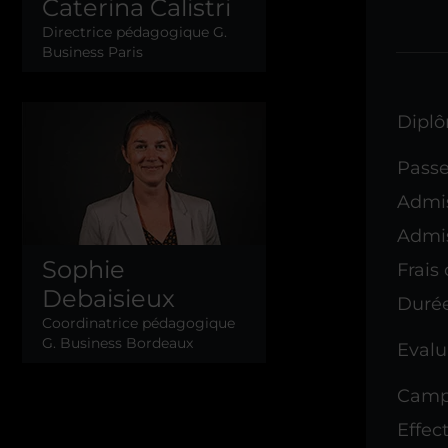
Caterina Calistri
Directrice pédagogique G.
Business Paris
Diplô
Passe
Admis
Admis
Sophie
Frais 
Debaisieux
Durée
Coordinatrice pédagogique
G. Business Bordeaux
Evalu
Camp
Effec