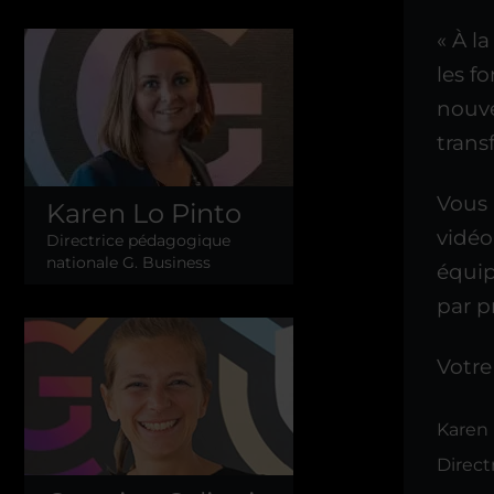
« À l
les f
nouve
trans
Vous 
Karen Lo Pinto
vidéo
Directrice pédagogique
nationale G. Business
équip
par p
Votre
Karen 
Direct