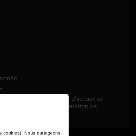
 année
6
 connaître notre dispositif d’accueil et
nt des personnes en situation de
s cookies
). Nous partageons