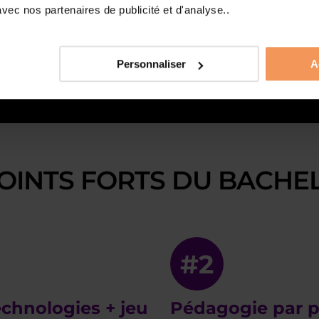
ec nos partenaires de publicité et d'analyse..
Personnaliser
A
POINTS FORTS DU BACHE
#2
chnologies + jeu
Pédagogie par p