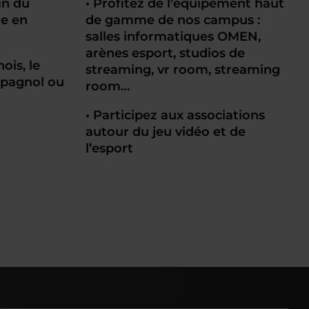
fin du
• Profitez de l’équipement haut
ge en
de gamme de nos campus :
salles informatiques OMEN,
arènes esport, studios de
ois, le
streaming, vr room, streaming
espagnol ou
room…
• Participez aux associations
autour du jeu vidéo et de
l’esport