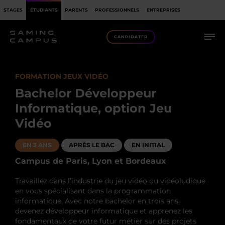
STAGES
STAGES
ÉTUDIANTS
PARENTS
PROFESSIONNELS
ENTREPRISES
DÉBOUCHÉS
CANDIDATER
RECONNAISSANCE
ADMISSIONS
FORMATION JEUX VIDÉO
FINANCEMENT
Bachelor Développeur
Informatique, option Jeu
Vidéo
EN 3 ANS
APRÈS LE BAC
EN INITIAL
Campus de Paris, Lyon et Bordeaux
Travaillez dans l’industrie du jeu vidéo ou vidéoludique
en vous spécialisant dans la programmation
informatique. Avec notre bachelor en trois ans,
devenez développeur informatique et apprenez les
fondamentaux de votre futur métier sur des projets