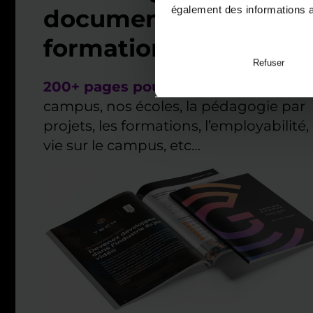
également des informations av
documentation de no
formations en 1 clic
Refuser
200+ pages pour tout savoir
sur nos
campus, nos écoles, la pédagogie par
projets, les formations, l’employabilité, 
vie sur le campus, etc…