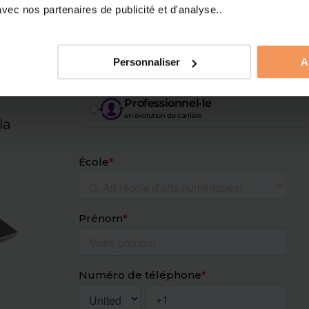
Collégien·e
ec nos partenaires de publicité et d'analyse..
s
en recherche d’orientation
Étudiant·e
Personnaliser
A
en poursuite d’étude
Professionnel·le
en évolution de carrière
la