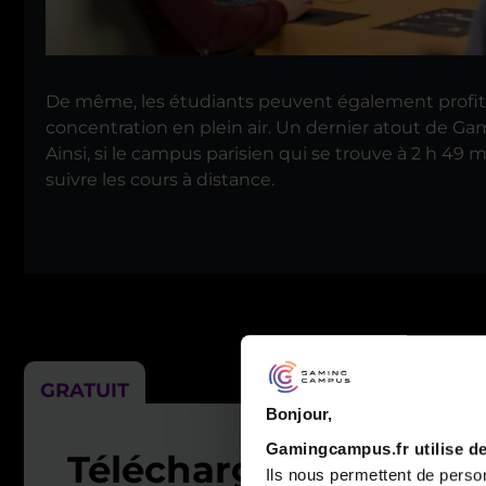
De même, les étudiants peuvent également profit
concentration en plein air. Un dernier atout de 
Ainsi, si le campus parisien qui se trouve à 2 h 49 m
suivre les cours à distance.
GRATUIT
Bonjour,
Gamingcampus.fr utilise de
Télécharger la
Ils nous permettent de person