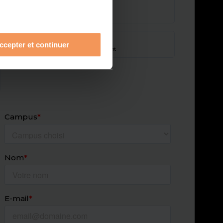
Lycéen·e
en recherche d’orientation
Parent
ccepter et continuer
en recherche pour mon enfant