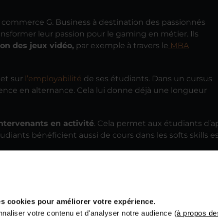
ommerce G. Business à destination des passionnés
ransformer leur passion pour le gaming en métier. Ils
on des jeux vidéo,
par exemple à travers le
MBA
et sur
l’employabilité
de ses étudiants. Dans un cursus
ience en alternance. Cela lui donne déjà une longueur
intervenants en activité
. Cela permet aux étudiants d’
diants bénéficient aussi de cours dans les softs skills es
ersion dans
un environnement 100 % gaming
. Le camp
ncore des arènes esport. Grâce à Online Gaming Campus,
, notamment lorsque les étudiants partent en alternance
s cookies pour améliorer votre expérience.
naliser votre contenu et d'analyser notre audience (
à propos de