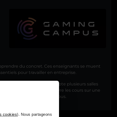
apprendre du concret. Ces enseignants se muent
sentiels pour travailler en entreprise.
us de Lyon par exemple compte plusieurs salles
 ils peuvent également suivre les cours sur une
 dans une ville loin des campus.
s cookies
). Nous partageons