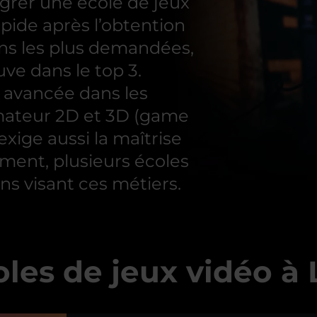
égrer une école de jeux
ide après l’obtention
ons les plus demandées,
uve dans le top 3.
 avancée dans les
mateur 2D et 3D (game
 exige aussi la maîtrise
ment, plusieurs écoles
s visant ces métiers.
oles de jeux vidéo à