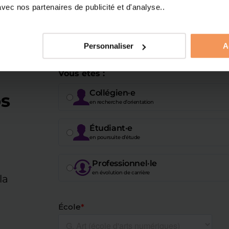
ec nos partenaires de publicité et d'analyse..
Personnaliser
A
Vous êtes :
Collégien·e
s
en recherche d’orientation
Étudiant·e
en poursuite d’étude
Professionnel·le
en évolution de carrière
la