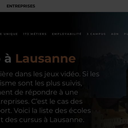
ENTREPRISES
E UNIQUE
173 MÉTIERS
EMPLOYABILITÉ
3 CAMPUS
ADN
P
o à
Lausanne
re dans les jeux vidéo. Si les
sme sont les plus suivis,
ment de répondre à une
prises. C’est le cas des
t. Voici la liste des écoles
nt des cursus à Lausanne.