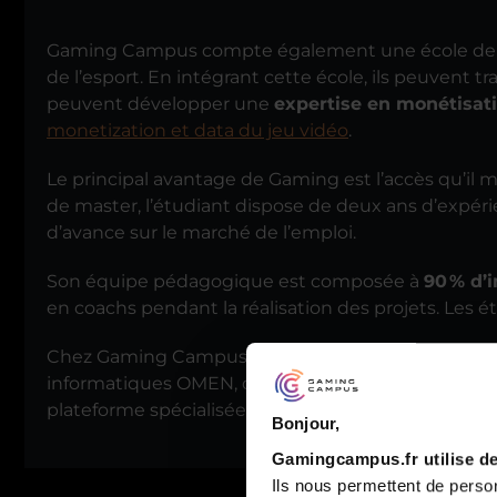
Gaming Campus compte également une école de c
de l’esport. En intégrant cette école, ils peuvent t
peuvent développer une
expertise en monétisati
monetization et data du jeu vidéo
.
Le principal avantage de Gaming est l’accès qu’il m
de master, l’étudiant dispose de deux ans d’expér
d’avance sur le marché de l’emploi.
Son équipe pédagogique est composée à
90 % d’
en coachs pendant la réalisation des projets. Les étu
Chez Gaming Campus, les étudiants sont en imm
informatiques OMEN, des salles de streaming ou e
plateforme spécialisée. Elle devient indispensable
Bonjour,
Gamingcampus.fr utilise de
Ils nous permettent de person