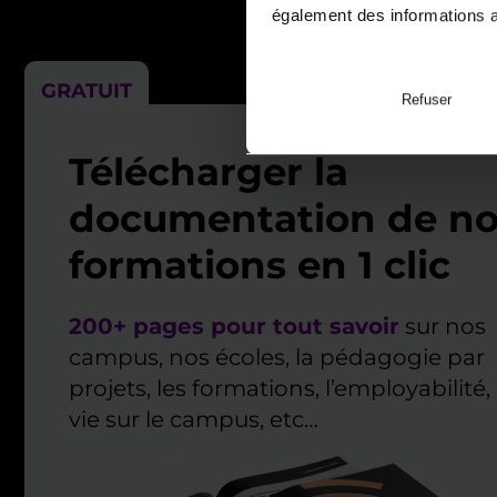
également des informations av
GRATUIT
Refuser
Télécharger la
documentation de no
formations en 1 clic
200+ pages pour tout savoir
sur nos
campus, nos écoles, la pédagogie par
projets, les formations, l’employabilité, 
vie sur le campus, etc…