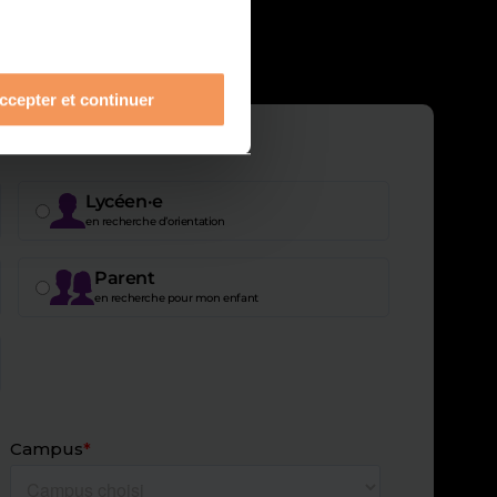
ccepter et continuer
Lycéen·e
en recherche d’orientation
Parent
en recherche pour mon enfant