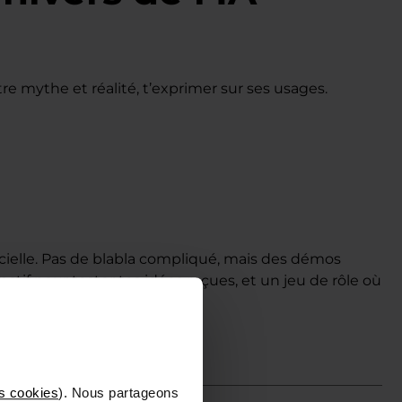
re mythe et réalité, t’exprimer sur ses usages.
icielle. Pas de blabla compliqué, mais des démos
tif pour tester tes idées reçues, et un jeu de rôle où
ou pas !).
s cookies
). Nous partageons