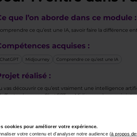
Ce que l’on aborde dans ce module :
omprendre ce qu’est une IA, savoir faire la différence ent
Compétences acquises :
ChatGPT
Midjourney
Comprendre ce qu’est une IA
rojet réalisé :
u vas découvrir ce qu’est vraiment une intelligence artif
luffantes (comme ChatGPT ou Midjourney), un quiz interac
U deviens une IA pour comprendre comment elle pense (
s cookies pour améliorer votre expérience.
naliser votre contenu et d'analyser notre audience (
à propos de