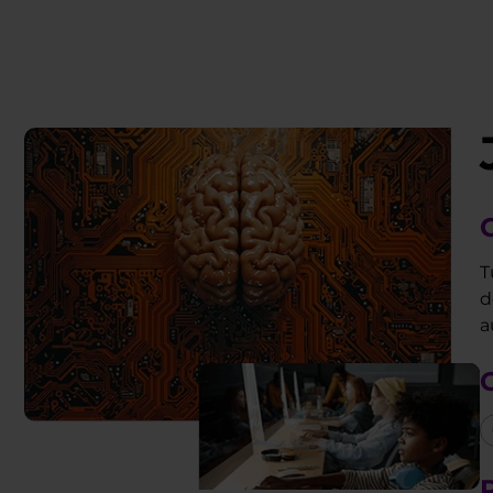
T
d
a
P