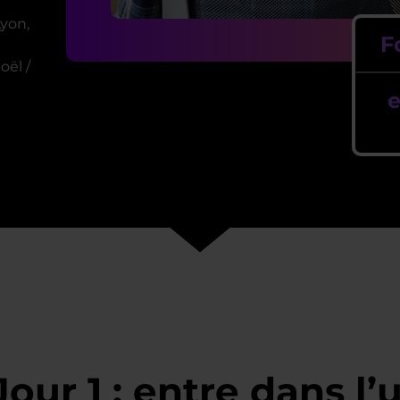
Lyon,
F
oël /
e
Jour 1 : entre dans l’