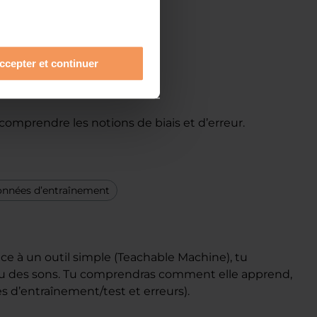
propre IA
ccepter et continuer
mprendre les notions de biais et d’erreur.
données d’entraînement
râce à un outil simple (Teachable Machine), tu
 ou des sons. Tu comprendras comment elle apprend,
s d’entraînement/test et erreurs).