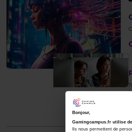
C
P
T
b
T
Bonjour,
Gamingcampus.fr utilise de
Ils nous permettent de person