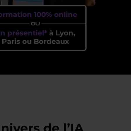
ormation 100% online
n présentiel*
à Lyon,
Paris ou Bordeaux
univers de l’IA