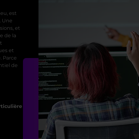
jeu, est
r. Une
sions, et
e de la
t
ues et
. Parce
ntiel de
ticulière