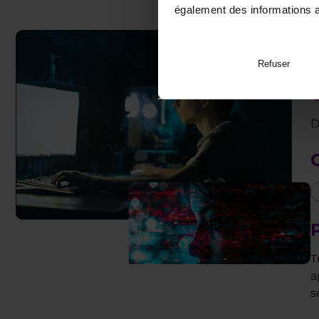
également des informations av
Refuser
D
P
T
a
s