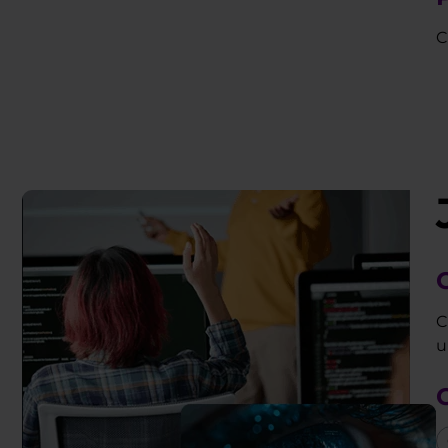
C
C
u