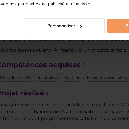
ec nos partenaires de publicité et d'analyse..
Jour 2 : entraîne ta 
Personnaliser
A
Ce que l’on aborde dans ce module :
écoder comment une IA, manipuler un modèle simple, co
Compétences acquises :
Décoder une IA
Teachable
Machine
Explication simple 
rojet réalisé :
u vas créer un mini-modèle d’intelligence artificielle ! G
pprendras à entraîner une IA à reconnaître des images
e trompe, et peut progresser (Explication simple donnée