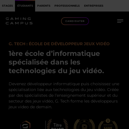
STAGES
ÉTUDIANTS
PARENTS
PROFESSIONNELS
ENTREPRISES
CANDIDATER
G. TECH : ÉCOLE DE DÉVELOPPEUR JEUX VIDÉO
8 POINTS FORTS
1ère école d’informatique
spécialisée dans les
FORMATIONS
technologies du jeu vidéo.
PÉDAGOGIE PAR PROJETS
Devenez développeur informatique puis choisissez une
DÉBOUCHÉS
spécialisation liée aux technologies du jeu vidéo. Créée
par des spécialistes de l’enseignement supérieur et du
RECONNAISSANCE
secteur des jeux vidéo, G. Tech forme les développeurs
jeux video de demain.
INTERVENANTS
CAMPUS