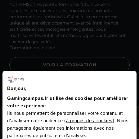
Notre MSc très pointu forme les futurs experts
capables de concevoir des jeux vidéo innovants,
performants et optimisés. Grâce à un programme
unique alliant développement avancé, intelligence
artificielle et technologies émergentes, vous
maîtriserez les outils et méthodologies qui façonnent
l’avenir du jeu vidéo.
Formation en initiale
VOIR LA FORMATION
DOCUMENTATION
Bonjour,
Gamingcampus.fr utilise des cookies pour améliorer
votre expérience.
Ils nous permettent de personnaliser votre contenu et
d'analyser notre audience (
à propos des cookies
). Nous
partageons également des informations avec nos
partenaires de publicité et d'analyse..