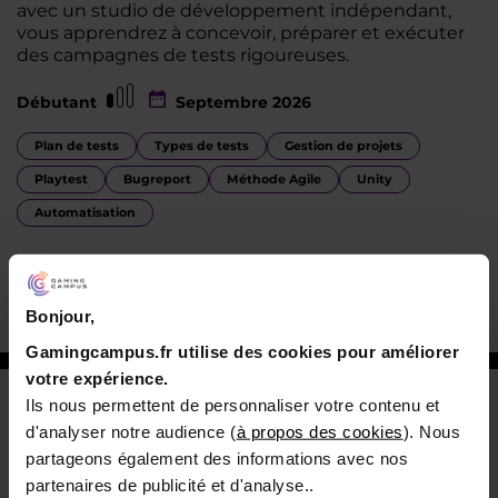
avec un studio de développement indépendant,
vous apprendrez à concevoir, préparer et exécuter
des campagnes de tests rigoureuses.
Débutant
Septembre 2026
Plan de tests
Types de tests
Gestion de projets
Playtest
Bugreport
Méthode Agile
Unity
Automatisation
VOIR LA FORMATION
Bonjour,
Gamingcampus.fr utilise des cookies pour améliorer
votre expérience.
Ils nous permettent de personnaliser votre contenu et
Communication digitale & Data
d'analyser notre audience (
à propos des cookies
). Nous
5 mois
partageons également des informations avec nos
partenaires de publicité et d'analyse..
Certifiante