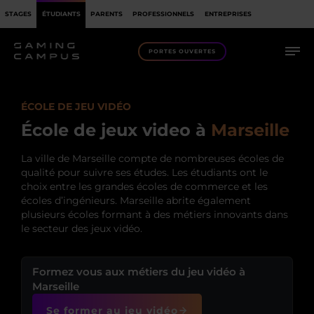
STAGES
ÉTUDIANTS
PARENTS
PROFESSIONNELS
ENTREPRISES
PORTES OUVERTES
LES MEILLEURES ÉCOLES DE JEUX VIDÉO À MARSEILLE
ÉCOLE DE JEU VIDÉO
LE MARCHÉ DES JEUX VIDÉO EN FRANCE
École de jeux video à
Marseille
POURQUOI SUIVRE SES ÉTUDES À MARSEILLE ?
La ville de Marseille compte de nombreuses écoles de
qualité pour suivre ses études. Les étudiants ont le
choix entre les grandes écoles de commerce et les
écoles d’ingénieurs. Marseille abrite également
plusieurs écoles formant à des métiers innovants dans
le secteur des jeux vidéo.
Formez vous aux métiers du jeu vidéo à
Marseille
Se former au jeu vidéo