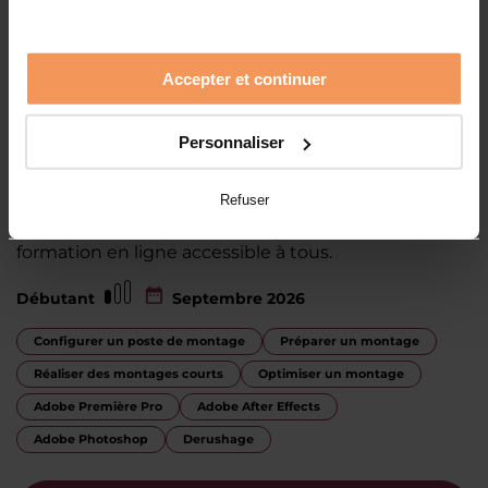
Accepter et continuer
Formation Montage Vidéo pour
internet, en ligne
Personnaliser
200 heures de formation, avec des interventions de
professionnels en live et en cours du soir. Apprenez
Refuser
le montage vidéo pour Youtube, Twitch, Instagram,
Tiktok ou autres plateformes grâce à notre
formation en ligne accessible à tous.
Débutant
Septembre 2026
Configurer un poste de montage
Préparer un montage
Réaliser des montages courts
Optimiser un montage
Adobe Première Pro
Adobe After Effects
Adobe Photoshop
Derushage