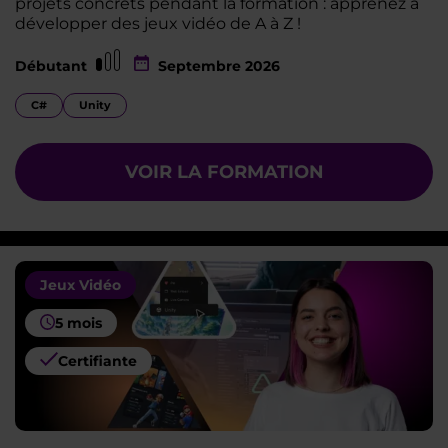
projets concrets pendant la formation : apprenez à
développer des jeux vidéo de A à Z !
Débutant
Septembre 2026
C#
Unity
VOIR LA FORMATION
Jeux Vidéo
5 mois
Certifiante