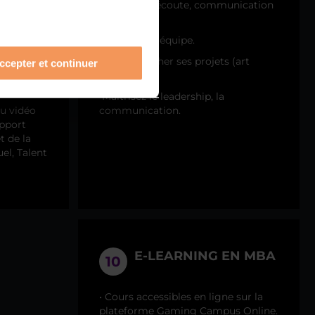
ternances
(capacité d’écoute, communication
claire, etc…).
• Évoluer en équipe.
asses
• Savoir pitcher ses projets (art
ccepter et continuer
oratoire).
D/3D.
•Maîtrisez le leadership, la
eu vidéo
communication.
apport
t de la
el, Talent
E-LEARNING EN MBA
10
• Cours accessibles en ligne sur la
plateforme Gaming Campus Online.