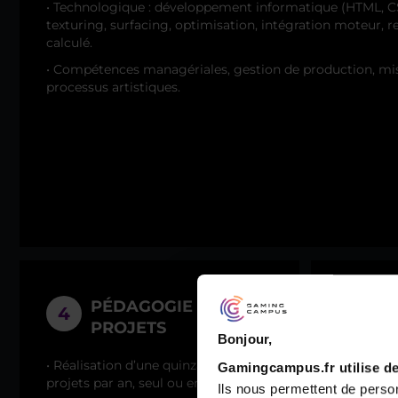
• Technologique : développement informatique (HTML, C
texturing, surfacing, optimisation, intégration moteur, r
calculé.
• Compétences managériales, gestion de production, mise
processus artistiques.
PÉDAGOGIE PAR
I
4
5
PROJETS
P
Bonjour,
D
• Réalisation d’une quinzaine de
Gamingcampus.fr utilise de
projets par an, seul ou en groupe.
• 100% de
Ils nous permettent de person