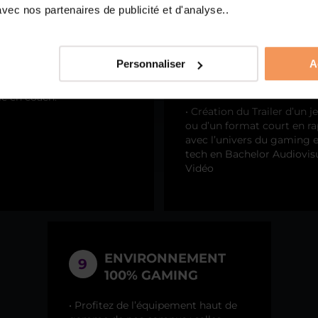
nels en activité,
bachelor, deux années d’al
ec nos partenaires de publicité et d'analyse..
s et experts de leur
en MBA.
capables de vulgariser de
• Rencontres avec des
imple et efficace.
professionnels et mastercl
Personnaliser
A
nvoyés en amont du projet,
toute l’année.
e intervenant se
• Création d’un jeu vidéo 2
e en coach.
• Création du Trailer d’un j
ou d’un format court en r
avec l’univers du gaming e
tech en Bachelor Audiovisu
Vidéo
ENVIRONNEMENT
9
100% GAMING
• Profitez de l’équipement haut de