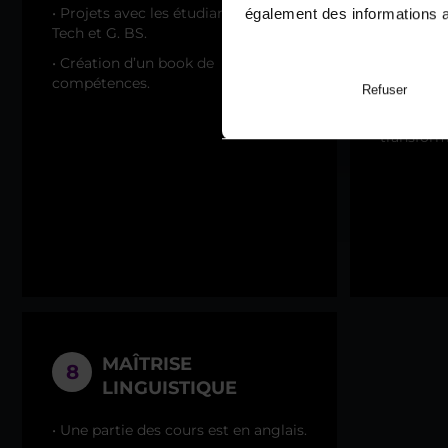
profession
• Projets avec les étudiants de G.
également des informations av
passionné
Tech et G. BS.
matière, 
• Création d’un book de
manière s
compétences.
Refuser
• Cours e
puis votr
transform
MAÎTRISE
8
LINGUISTIQUE
• Une partie des cours est en anglais.