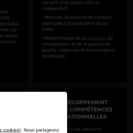
narratifs d’un projet AAA ou
indépendant.
méra,
• Maîtriser un pipeline de création
 VMIX
appliquée à la production de jeu
les outils
vidéo.
 bien sûr
es vidéos
• Apprentissage de la
direction
, du
 Unreal.
management et de la gestion de
projets, superviser et accompagner
les équipes.
DÉVELOPPEMENT
7
ELLES
DES COMPÉTENCES
TES
RELATIONNELLES
 année en
• Travailler tous les soft skills
s cookies
). Nous partageons