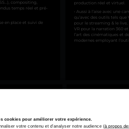
SS…), compositing,
production réel et virtuel.
endus temps réel et pré-
• Aussi à l’aise avec une ca
qu’avec des outils tels que
 en place et suivi de
pour le streaming & le live, 
VR pour la narration 360 et
l’art des cinématiques et d
modernes employant l’outil
NTERVENANTS
EXPÉRIENCES
6
ROFESSIONNELS
PROFESSIONN
U SECTEUR
ENRICHISSAN
s cookies pour améliorer votre expérience.
 vos intervenants sont des
• Stages à réaliser chaque
naliser votre contenu et d'analyser notre audience (
à propos de