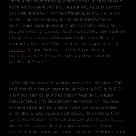
Valve a fait davantage que démontrer la viabilité d’un
appareil portable dédié au jeu sur PC. Asus et Lenovo
ont déjà lancé leur contre-offensive, et MSI
ne va pas
tarder
: les constructeurs rivalisent d’arguments
techniques, sans qu’aucun n’ait vraiment résolu le
problème de ce type de machine, l’autonomie. Peut-on
imaginer une révolution dans ce domaine dans le
courant de l’année ? Rien ne le laisse supposer, et la
rumeur
dit que Nintendo ne ferait pas avancer
beaucoup les choses avec son supposé nouveau
modèle de Switch.
La troisième console la plus vendue de l’histoire – 130
millions d’unités en sept ans, derrière la PS2 et la DS –
a fait son temps, et après des années de rumeurs
insistantes, Big N devrait bien annoncer un nouveau
modèle cette année. C’est en tout cas ce que laisse
entendre le catalogue plutôt dépouillé de titres
first
party
(édités par Nintendo) en 2024 et la
légère érosion
des ventes de la machine depuis deux ans. On ne
s’attend néanmoins pas à une nouvelle révolution dont