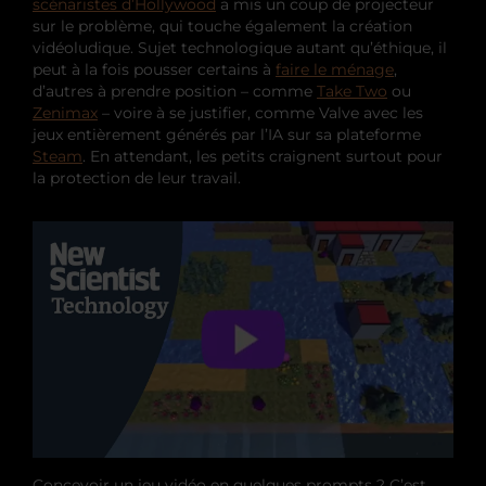
scénaristes d’Hollywood
a mis un coup de projecteur
sur le problème, qui touche également la création
vidéoludique. Sujet technologique autant qu’éthique, il
peut à la fois pousser certains à
faire le ménage
,
d’autres à prendre position – comme
Take Two
ou
Zenimax
– voire à se justifier, comme Valve avec les
jeux entièrement générés par l’IA sur sa plateforme
Steam
. En attendant, les petits craignent surtout pour
la protection de leur travail.
Concevoir un jeu vidéo en quelques prompts ? C’est