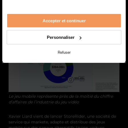
monopole d’Apple sur son système d’exploitation iOS,
le géant Epic (Fortnite) a eu
plus de succès contre
Google
. Si la décision est confirmée en appel, la
multinationale pourrait se voir contrainte de partager
Accepter et continuer
une part de son juteux gâteau.
Personnaliser
Refuser
Le jeu mobile représente près de la moitié du chiffre
d’affaires de l’industrie du jeu vidéo
Xavier Liard vient de lancer StoreRider, une société de
service qui markete, adapte et distribue des jeux
mobile sur des canaux alternatifs (avion, voiture,