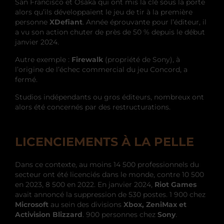
San Francisco et Osaka qui ont mis la clé sous la porte
alors qu’ils développaient le jeu de tir à la première
personne
XDefiant
. Année éprouvante pour l’éditeur, il
a vu son action chuter de près de 50 % depuis le début
janvier 2024.
Autre exemple :
Firewalk
(propriété de Sony), à
l’origine de l’échec commercial du jeu Concord, a
fermé.
Studios indépendants ou gros éditeurs, nombreux ont
alors été concernés par des restructurations.
LICENCIEMENTS À LA PELLE
Dans ce contexte, au moins 14 500 professionnels du
secteur ont été licenciés dans le monde, contre 10 500
en 2023, 8 500 en 2022. En janvier 2024,
Riot Games
avait annoncé la suppression de 530 postes. 1 900 chez
Microsoft
au sein des divisions
Xbox, ZeniMax et
Activision Blizzard
. 900 personnes chez
Sony
.