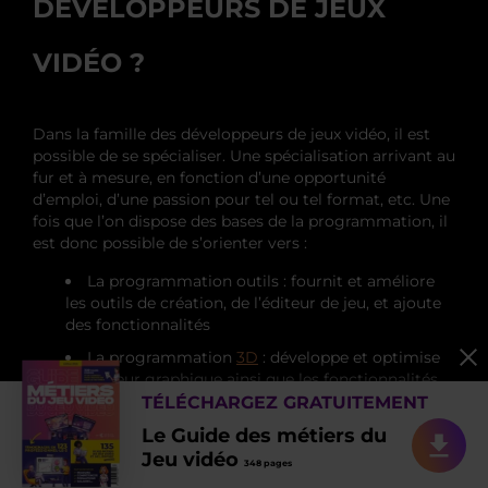
DÉVELOPPEURS DE JEUX
VIDÉO ?
Dans la famille des développeurs de jeux vidéo, il est
possible de se spécialiser. Une spécialisation arrivant au
fur et à mesure, en fonction d’une opportunité
d’emploi, d’une passion pour tel ou tel format, etc. Une
fois que l’on dispose des bases de la programmation, il
est donc possible de s’orienter vers :
La programmation outils : fournit et améliore
les outils de création, de l’éditeur de jeu, et ajoute
des fonctionnalités
La programmation
3D
: développe et optimise
le moteur graphique ainsi que les fonctionnalités
TÉLÉCHARGEZ GRATUITEMENT
La programmation
moteur
: optimise le moteur
Le Guide des métiers du
de jeu
Jeu vidéo
La programmation
gameplay
: veille à ce que
348 pages