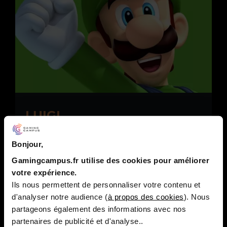
LUIGI
À l’origine, Luigi était censé être une copie
Bonjour,
conforme de Mario, son clone. Seules les couleurs
Gamingcampus.fr utilise des cookies pour améliorer
devaient changer, permettant l’identification. Il
votre expérience.
devait servir de second joueur dans les titres qui
pouvaient se jouer à deux en local. Et pour
Ils nous permettent de personnaliser votre contenu et
faciliter la compréhension de tous, il a été
d'analyser notre audience (
à propos des cookies
). Nous
introduit en tant que frère de Mario.
partageons également des informations avec nos
partenaires de publicité et d'analyse..
Au début, les restrictions de budget ont fait qu’il