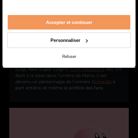
avait exactement la même apparence que Mario,
mais en vert. C’est plus tard que Luigi s’est
développé comme un personnage distinct et a eu
sa propre personnalité. De légères différences de
Accepter et continuer
gameplay ont même fait leur apparition, Luigi
pouvait sauter plus loin que Mario mais avec
moins de précisions, ce qui donnait un avantage
Personnaliser
ou un désavantage au joueur en fonction du frère
choisi.
Refuser
Aujourd’hui, Luigi a même ses propres jeux, Dr
Luigi, New Super Luigi U,
Luigi Mansion 3,
etc. S’il
était à la base dans l’ombre de Mario, il est
devenu un personnage de l’univers
Nintendo
à
part entière, et même le préféré des fans.