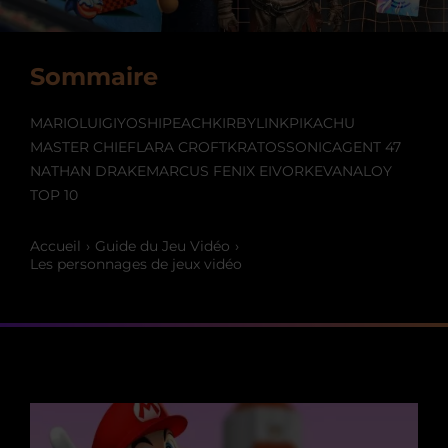
Sommaire
MARIO
LUIGI
YOSHI
PEACH
KIRBY
LINK
PIKACHU
MASTER CHIEF
LARA CROFT
KRATOS
SONIC
AGENT 47
NATHAN DRAKE
MARCUS FENIX EIVOR
KEVAN
ALOY
TOP 10
Accueil
Guide du Jeu Vidéo
Les personnages de jeux vidéo