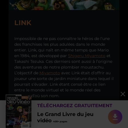
LINK
Impossible de ne pas connaître le héros de l’une
des franchises les plus adulées dans le monde
entier. Link, qui naît en même temps que Mario
en 1984, est développé par
Shigeru Miyamoto
et
Takashi Tezuka. Ces derniers sont aussi à l’origine
des aventures de notre plombier moustachu.
L’objectif de
Miyamoto
avec Link était d’offrir au
joueur une sorte de jardin miniature dans lequel il
pourrait s’évader. Link étant censé être ce lien
entre le monde virtuel et le monde réel des
joueurs, d’où son nom.
TÉLÉCHARGEZ GRATUITEMENT
Il est l’incarnation même des jeux
The Legend of
Zelda
, le héros qui parcourt toutes les époques
Le Grand Livre du jeu
pour vaincre le mal encore et encore et sauver la
vidéo
400+ pages
princesse. Depuis 1986, la date de sortie du