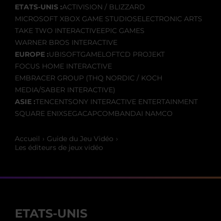
ETATS-UNIS :
ACTIVISION / BLIZZARD
MICROSOFT XBOX GAME STUDIOS
ELECTRONIC ARTS
TAKE TWO INTERACTIVE
EPIC GAMES
WARNER BROS INTERACTIVE
EUROPE :
UBISOFT
GAMELOFT
CD PROJEKT
FOCUS HOME INTERACTIVE
EMBRACER GROUP (THQ NORDIC / KOCH
MEDIA/SABER INTERACTIVE)
ASIE :
TENCENT
SONY INTERACTIVE ENTERTAINMENT
SQUARE ENIX
SEGA
CAPCOM
BANDAI NAMCO
Accueil
Guide du Jeu Vidéo
Les éditeurs de jeux vidéo
ETATS-UNIS