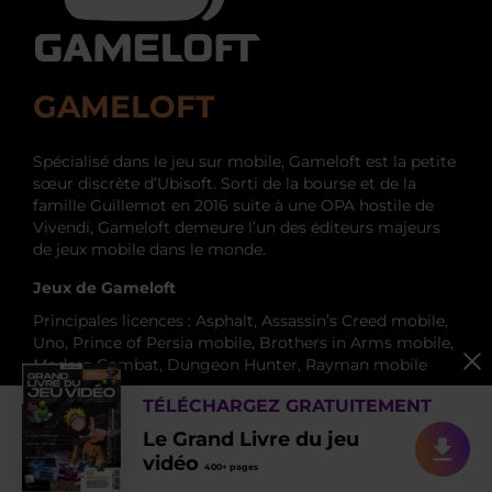
GAMELOFT
Spécialisé dans le jeu sur mobile, Gameloft est la petite
sœur discrète d’Ubisoft. Sorti de la bourse et de la
famille Guillemot en 2016 suite à une OPA hostile de
Vivendi, Gameloft demeure l’un des éditeurs majeurs
de jeux mobile dans le monde.
Jeux de Gameloft
Principales licences : Asphalt, Assassin’s Creed mobile,
Uno, Prince of Persia mobile, Brothers in Arms mobile,
Modern Combat, Dungeon Hunter, Rayman mobile
L’histoire de Gameloft
TÉLÉCHARGEZ GRATUITEMENT
Créé en 1999 par le cofondateur d’Ubisoft Michel
Le Grand Livre du jeu
Guillemot, Gameloft a connu une croissance forte et
vidéo
400+ pages
stable jusqu’à atteindre un chiffre d’affaires de 320