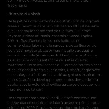
Cell, Prince of Persia, Lapins Crétins, The Division,
Trackmania
L’histoire d’Ubisoft
De la petite boîte bretonne de distribution de logiciels
créée à Carentoir dans le Morbihan en 1980, il ne reste
que l’indéboulonnable chef de file Yves Guillemot.
Rayman, Prince of Persia, Assassin’s Creed, Lapins
Crétins, Just Dance : les succès ludiques et
commerciaux jalonnent le parcours de ce fleuron du
jeu vidéo hexagonal, désormais installé aux quatre
coins du monde (Amérique du Nord, Europe, Afrique,
Asie) et qui a connu autant de réussites que de
mutations. Entre les licences qu’il crée de toutes pièces
et celles dont il s’octroie les droits, Ubisoft jongle avec
un catalogue très fourni et varié au gré des inspirations
de ses “stars” du développement et des demandes du
public, avec la volonté chevillée au corps d’occuper un
maximum de terrain.
Un temps menacé par Vivendi, Ubisoft conserve son
indépendance et doit faire face à un autre péril, interne
celui-ci, en 2020. Plusieurs accusations de harcèlement