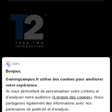
TAKE TWO INTERACTIVE
Bonjour,
Principalement connu pour posséder Rockstar et les
jeux Grand Theft Auto, Take Two Interactive regroupe
Gamingcampus.fr utilise des cookies pour améliorer
différents labels d’édition qui ont chacun leurs
votre expérience.
spécificités et leur ligne éditoriale.
Ils nous permettent de personnaliser votre contenu et
d'analyser notre audience (
à propos des cookies
). Nous
Jeux de Take Two Interactive
partageons également des informations avec nos
Principales licences : Grand Theft Auto, Red Dead
partenaires de publicité et d'analyse..
Redemption, NBA 2K, Borderlands, BioShock, Top Spin,