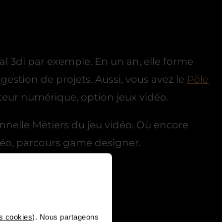
l 3di par exemple. En un an, elle forme
gestion de projets. Aussi, vous avez le
Pôle
ateur numérique, option jeux vidéo.
nnelle Métiers du jeu vidéo. Où encore
idéo, parcours game designer.
s cookies
). Nous partageons