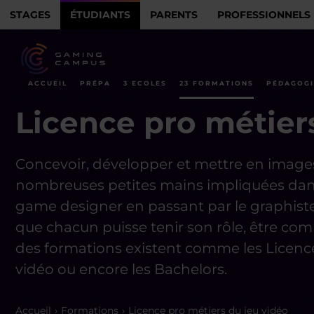
STAGES
ÉTUDIANTS
PARENTS
PROFESSIONNELS
ACCUEIL
PRÉPA
3 ECOLES
23 FORMATIONS
PÉDAGOGI
Licence pro métier
Concevoir, développer et mettre en imag
nombreuses petites mains impliquées dans
game designer en passant par le graphiste 
que chacun puisse tenir son rôle, être comp
des formations existent comme les Licence
vidéo ou encore les Bachelors.
Accueil
Formations
Licence pro métiers du jeu vidéo