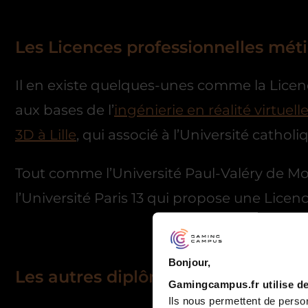
Les Licences professionnelles méti
Il en existe quelques-unes comme la Licenc
aux bases de l’
ingénierie en réalité virtuell
3D à Lille
, qui associé à l’Université cath
Tout comme l’Université Paul-Valéry de Mon
l’Université Paris 13 qui propose une Lice
Bonjour,
Les autres diplômes possibles
Gamingcampus.fr utilise de
Ils nous permettent de person