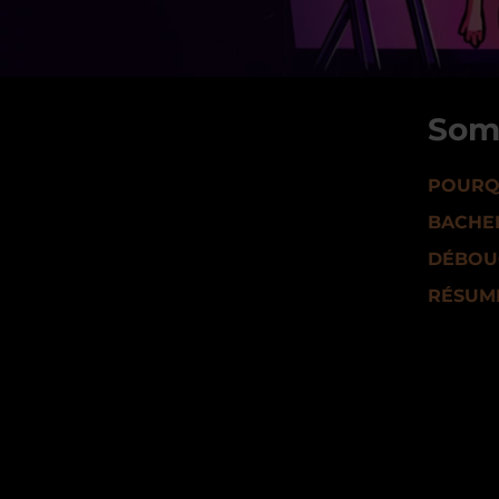
Som
POURQU
BACHEL
DÉBOUC
RÉSUM