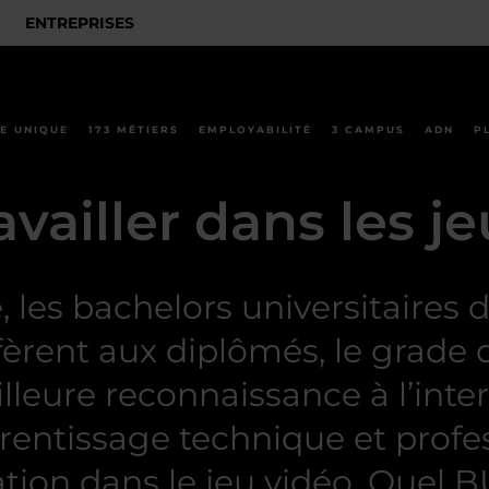
ENTREPRISES
E UNIQUE
173 MÉTIERS
EMPLOYABILITÉ
3 CAMPUS
ADN
P
vailler dans les je
té, les bachelors universitaires
nfèrent aux diplômés, le grade
lleure reconnaissance à l’inter
rentissage technique et profe
tion dans le jeu vidéo. Quel BU