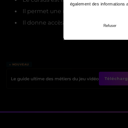
également des informations av
Il permet une meilleure poursuite d’
Il donne accès direct à l’emploi
Refuser
↓ NOUVEAU
Le guide ultime des métiers du jeu vidéo
Télécharge