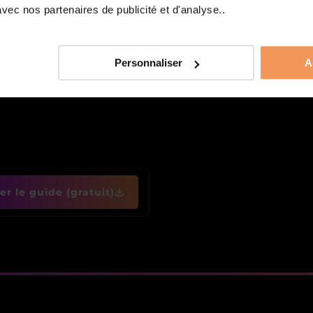
ec nos partenaires de publicité et d'analyse..
études
Personnaliser
A
r le guide (gratuit)