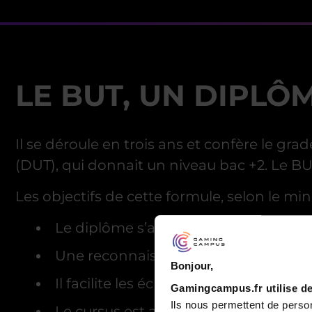
LE BUT, UN DIPLÔ
Il se déroule en trois ans et confère le gra
(DUT), qui donnait un niveau bac +2. Le BUT
Les objectifs de cette formule, selon le mi
Le diplôme s’aligne sur les standard
Une reconnaissance au niveau euro
Bonjour,
Il facilite les échanges avec les unive
Gamingcampus.fr utilise de
Ils nous permettent de person
Le cursus est axé sur l’apprentissag