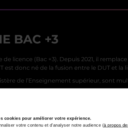
ME BAC +3
de de licence (Bac +3). Depuis 2021, il remplac
 est donc né de la fusion entre le DUT et la l
nistère de l’Enseignement supérieur, sont mult
s internationaux (en particulier européens av
péen
rsités étrangères
s cookies pour améliorer votre expérience.
naliser votre contenu et d'analyser notre audience (
à propos de
e technique et professionnel