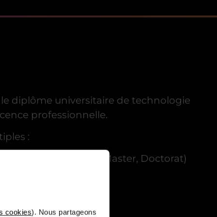
e le diplôme universitaire de technologie
icence professionnelle.
iples :
ec le schéma Licence, Master, Doctorat)
s cookies
). Nous partageons