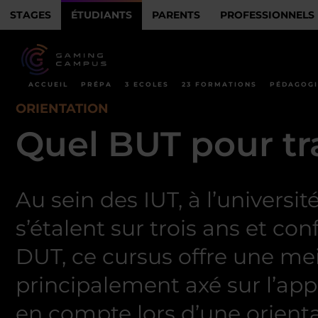
STAGES
ÉTUDIANTS
PARENTS
PROFESSIONNELS
ACCUEIL
PRÉPA
3 ECOLES
23 FORMATIONS
PÉDAGOGI
ORIENTATION
Quel BUT pour tra
Au sein des IUT, à l’universi
s’étalent sur trois ans et co
DUT, ce cursus offre une mei
principalement axé sur l’app
en compte lors d’une orienta