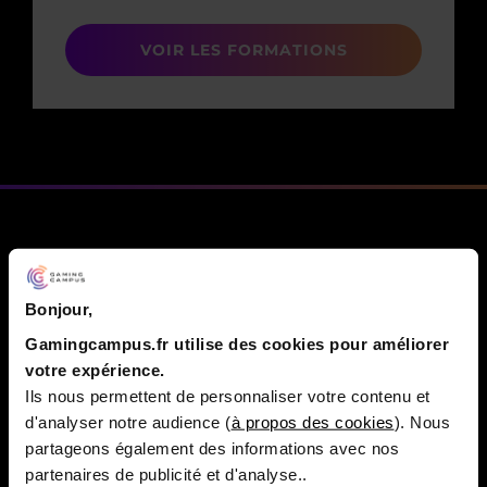
VOIR LES FORMATIONS
SHIGERU MIYAMOTO, UN
Bonjour,
GÉNIE QUI CULTIVE LA
Gamingcampus.fr utilise des cookies pour améliorer
DISCRÉTION
votre expérience.
Ils nous permettent de personnaliser votre contenu et
d'analyser notre audience (
à propos des cookies
). Nous
Les fans de Nintendo l’associent souvent à un visage
partageons également des informations avec nos
souriant, celui que l’on voit à toutes les conventions de
partenaires de publicité et d'analyse..