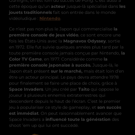
Gunfight, on est loin du succès de Pong. C’est aussi à
cette époque qu’un
acteur
jusque-là spécialisé dans
les
jouets traditionnels
fait son entrée dans le monde
vidéoludique :
Nintendo
.
Ce n’est pas non plus le Japon qui commercialise
la
première console de jeux vidéo
, ce sont encore une
fois les États-Unis avec la
Magnavox Odyssey
, sortie
en 1972. Elle fut suivie quelques années plus tard par la
toute première console jamais conçue par Nintendo,
la
Color TV Game
, en 1977. Considérée comme
la
première console japonaise à succès.
Jusque-là, le
Japon était présent
sur le marché,
mais était loin d’en
être un acteur principal. Le pays devra attendre 1978
pour finalement se faire une place de choix, grâce à
Space Invaders
. Un jeu créé par
Taito
qui oppose le
joueur à plusieurs ennemis extraterrestres qui
descendent depuis le haut de l’écran. C’est le premier
jeu à populariser ce style de gameplay, et
son succès
est immédiat
. On peut raisonnablement avancer que
Space Invaders a
influencé toute la génération
des
shoot ’em up qui lui ont succédé.