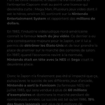
l’entreprise Capcom met au point une licence qui
deviendra culte : Mega Man. Plusieurs jeux vidéo dont il
est le héros, environ 50, sortiront sur la
Nintendo
Entertainment System
et rapportent des
millions de
dollars.
En 1983, l’industrie vidéoludique nord-américaine
connaît le fameux
krach du jeu vidéo
. Ce dernier a eu
une conséquence majeure pour le Japon, car il lui a
permis de
détrôner les États-Unis
et de leur prendre la
place de premier sur le marché des consoles de salon.
En 1987, quand l’économie revint à la normale,
Nintendo était en tête avec la NES
et
Sega
visait la
deuxième place.
Donc le Japon n’a finalement pas été si impacté que ça,
puisqu’avec le succès de ses différents jeux d’arcade,
Nintendo a sorti la Famicom
(la fameuse NES) en
juillet 1983, qui sera vendue à plus de
60 millions
d’exemplaires
et dominera le marché pendant de
nombreuses années. Le succès est tel qu’en 1986,
19%
des foyers japonais
, soit plus de 6 millions de