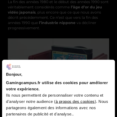
La fin des années 1980 et le début des années 1990 sont
véritablement considérés comme
l’âge d’or du jeu
vidéo japonais
, plus encore que ce que nous avons
décrit précédemment. Ce n’est que vers la fin des
années 1990 que
l’industrie nippone
va décliner
progressivement.
Bonjour,
Gamingcampus.fr utilise des cookies pour améliorer
votre expérience.
Ils nous permettent de personnaliser votre contenu et
d'analyser notre audience (
à propos des cookies
). Nous
En 1989 est organisé le premier
Nintendo Space
partageons également des informations avec nos
World
. Un salon organisé par la firme et présentant
les
partenaires de publicité et d'analyse..