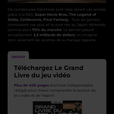
De nombreuses franchises sont nées durant ces années
grâce à la NES,
Super Mario Bros, The Legend of
Zelda, Caltlevania,
Final
Fantasy
… Tous les gamers
connaissent ces jeux, et ils sont nés au Japon. Nintendo
domine alors
70% du marché
, ce dernier pesant
annuellement
2,3 milliards de dollars
, on imagine
donc aisément les recettes de la marque nippone.
GRATUIT
Téléchargez Le Grand
Livre du jeu vidéo
Plus de 400 pages
d'articles indispensables
rédigés pour mieux comprendre le secteur du
jeu vidéo et de l'esport