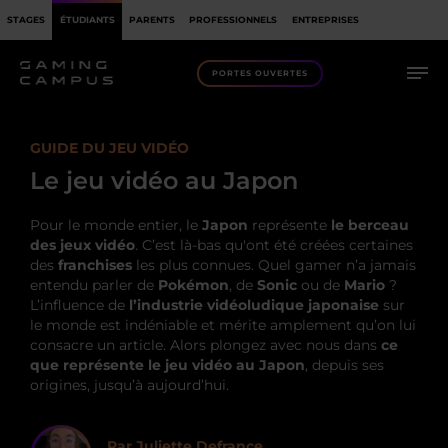
STAGES
ÉTUDIANTS
PARENTS
PROFESSIONNELS
ENTREPRISES
PORTES OUVERTES
GUIDE DU JEU VIDÉO
Le jeu vidéo au Japon
Pour le monde entier, le
Japon
représente
le berceau
des jeux vidéo
. C’est là-bas qu'ont été créées certaines
des
franchises
les plus connues. Quel gamer n’a jamais
entendu parler de
Pokémon
, de
Sonic
ou de
Mario
?
L’influence de
l’industrie vidéoludique
japonaise
sur
le monde est indéniable et mérite amplement qu’on lui
consacre un article. Alors plongez avec nous dans
ce
que représente le jeu vidéo au Japon
, depuis ses
origines, jusqu’à aujourd’hui.
Par Juliette Defrance