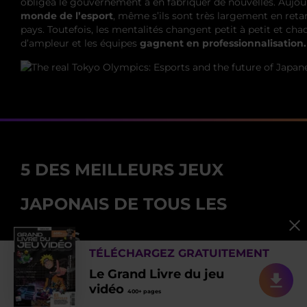
obligea le gouvernement à en fabriquer de nouvelles. Aujou
monde de l’esport
, même s’ils sont très largement en reta
pays. Toutefois, les mentalités changent petit à petit et ch
d’ampleur et les équipes
gagnent en professionnalisation.
5 DES MEILLEURS JEUX
JAPONAIS DE TOUS LES
TEMPS
TÉLÉCHARGEZ GRATUITEMENT
Le Grand Livre du jeu
Maintenant que vous savez tout sur
l’histoire des jeux
vidéo
400+ pages
vidéo au Japon
, parcourons ensemble
certains de ses