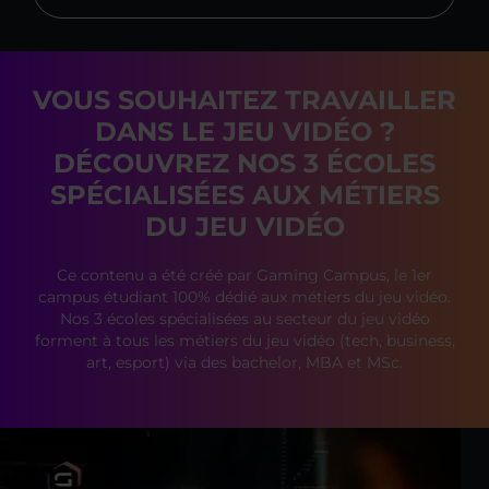
VOUS SOUHAITEZ TRAVAILLER
DANS LE JEU VIDÉO ?
DÉCOUVREZ NOS 3 ÉCOLES
SPÉCIALISÉES AUX MÉTIERS
DU JEU VIDÉO
Ce contenu a été créé par Gaming Campus, le 1er
campus étudiant 100% dédié aux métiers du jeu vidéo.
Nos 3 écoles spécialisées au secteur du jeu vidéo
forment à tous les métiers du jeu vidéo (tech, business,
art, esport) via des bachelor, MBA et MSc.