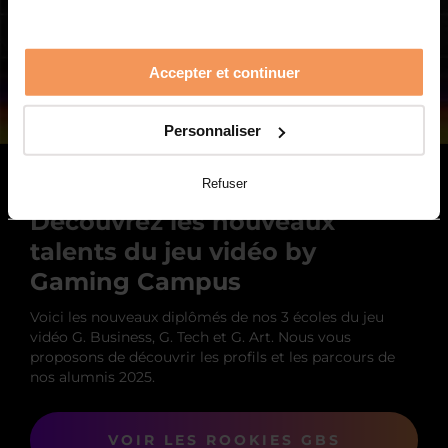
Accepter et continuer
Personnaliser
Refuser
ROOKIES SAISON 5
Découvrez les nouveaux
talents du jeu vidéo by
Gaming Campus
Voici les nouveaux diplômés de nos 3 écoles du jeu
vidéo G. Business, G. Tech et G. Art. Nous vous
proposons de découvrir les profils et les parcours de
nos alumnis 2025.
VOIR LES ROOKIES GBS