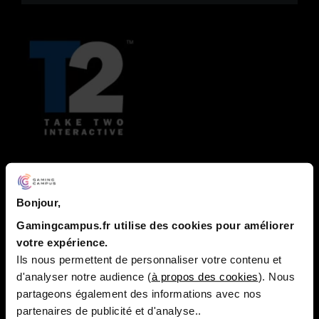
TAKE TWO INTERACTIVE
Bonjour,
Principalement connu pour posséder Rockstar et les
jeux Grand Theft Auto, Take Two Interactive regroupe
Gamingcampus.fr utilise des cookies pour améliorer
différents labels d’édition qui ont chacun leurs
votre expérience.
spécificités et leur ligne éditoriale.
Ils nous permettent de personnaliser votre contenu et
d'analyser notre audience (
à propos des cookies
). Nous
Jeux de Take Two Interactive
partageons également des informations avec nos
Principales licences : Grand Theft Auto, Red Dead
partenaires de publicité et d'analyse..
Redemption, NBA 2K, Borderlands, BioShock, Top Spin,