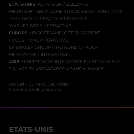
ETATS-UNIS :
ACTIVISION / BLIZZARD
MICROSOFT XBOX GAME STUDIOS
ELECTRONIC ARTS
TAKE TWO INTERACTIVE
EPIC GAMES
WARNER BROS INTERACTIVE
EUROPE :
UBISOFT
GAMELOFT
CD PROJEKT
FOCUS HOME INTERACTIVE
EMBRACER GROUP (THQ NORDIC / KOCH
MEDIA/SABER INTERACTIVE)
ASIE :
TENCENT
SONY INTERACTIVE ENTERTAINMENT
SQUARE ENIX
SEGA
CAPCOM
BANDAI NAMCO
Accueil
Guide du Jeu Vidéo
Les éditeurs de jeux vidéo
ETATS-UNIS