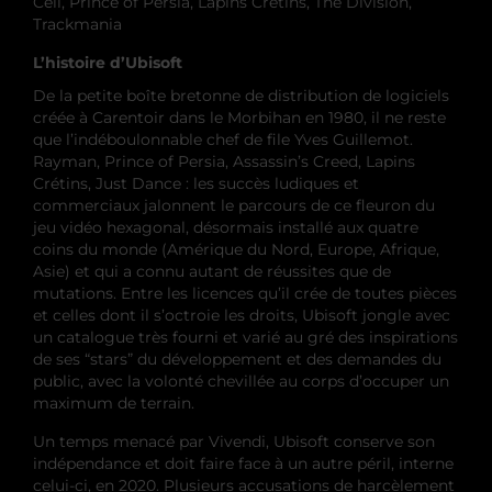
Cell, Prince of Persia, Lapins Crétins, The Division,
Trackmania
L’histoire d’Ubisoft
De la petite boîte bretonne de distribution de logiciels
créée à Carentoir dans le Morbihan en 1980, il ne reste
que l’indéboulonnable chef de file Yves Guillemot.
Rayman, Prince of Persia, Assassin’s Creed, Lapins
Crétins, Just Dance : les succès ludiques et
commerciaux jalonnent le parcours de ce fleuron du
jeu vidéo hexagonal, désormais installé aux quatre
coins du monde (Amérique du Nord, Europe, Afrique,
Asie) et qui a connu autant de réussites que de
mutations. Entre les licences qu’il crée de toutes pièces
et celles dont il s’octroie les droits, Ubisoft jongle avec
un catalogue très fourni et varié au gré des inspirations
de ses “stars” du développement et des demandes du
public, avec la volonté chevillée au corps d’occuper un
maximum de terrain.
Un temps menacé par Vivendi, Ubisoft conserve son
indépendance et doit faire face à un autre péril, interne
celui-ci, en 2020. Plusieurs accusations de harcèlement