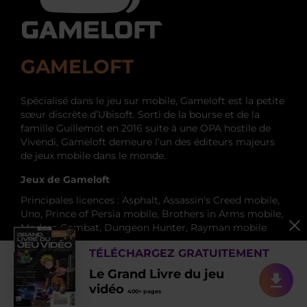
GAMELOFT
Spécialisé dans le jeu sur mobile, Gameloft est la petite
sœur discrète d’Ubisoft. Sorti de la bourse et de la
famille Guillemot en 2016 suite à une OPA hostile de
Vivendi, Gameloft demeure l’un des éditeurs majeurs
de jeux mobile dans le monde.
Jeux de Gameloft
Principales licences : Asphalt, Assassin’s Creed mobile,
Uno, Prince of Persia mobile, Brothers in Arms mobile,
Modern Combat, Dungeon Hunter, Rayman mobile
L’histoire de Gameloft
TÉLÉCHARGEZ GRATUITEMENT
Créé en 1999 par le cofondateur d’Ubisoft Michel
Le Grand Livre du jeu
Guillemot, Gameloft a connu une croissance forte et
vidéo
400+ pages
stable jusqu’à atteindre un chiffre d’affaires de 320