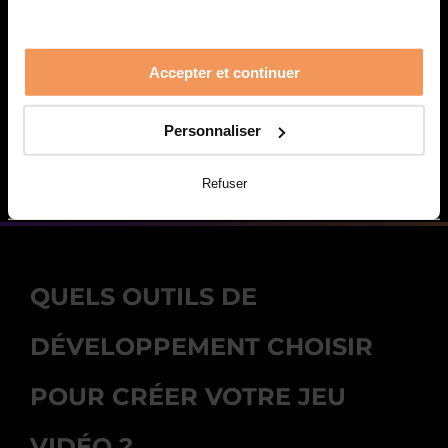
Accepter et continuer
Pour tout problème lié à l'envoi de ce
formulaire, écrivez à
contact@gamingcampus.fr
Personnaliser
Refuser
QUELS OUTILS DE
DÉVELOPPEMENT CHOISIR
POUR CRÉER VOTRE JEU
VIDÉO ?