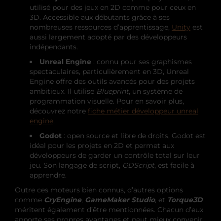
utilisé pour des jeux en 2D comme pour ceux en
3D. Accessible aux débutants grâce à ses
nombreuses ressources d’apprentissage,
Unity
est
aussi largement adopté par des développeurs
indépendants.
Unreal Engine
: connu pour ses graphismes
spectaculaires, particulièrement en 3D, Unreal
Engine offre des outils avancés pour des projets
ambitieux. Il utilise
Blueprint
, un système de
programmation visuelle. Pour en savoir plus,
découvrez notre
fiche métier développeur unreal
engine
.
Godot
: open source et libre de droits, Godot est
idéal pour les projets en 2D et permet aux
développeurs de garder un contrôle total sur leur
jeu. Son langage de script,
GDScript
, est facile à
apprendre.
Outre ces moteurs bien connus, d’autres options
comme
CryEngine
,
GameMaker Studio
, et
Torque3D
méritent également d’être mentionnées. Chacun d’eux
apporte ses propres avantages et peut mieux convenir