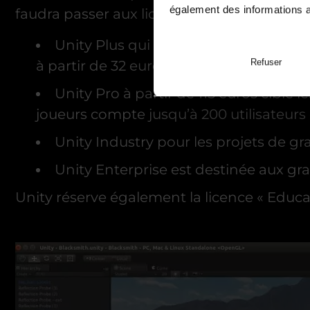
également des informations av
faudra passer aux licences payantes comm
Unity Plus qui intègre des outils col
Refuser
à partir de 32 euros/mois,
Unity Pro à partir de 115 euros cible
joueurs compte jusqu’à 200 utilisateurs
Unity Industry pour les projets de g
Unity Enterprise est destinée aux gra
Unity réserve également la licence « Educa