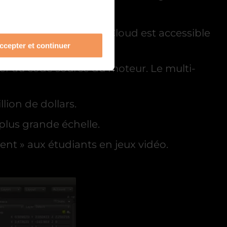
eformes basées sur le Cloud est accessible
ccepter et continuer
éder au code source du moteur. Le multi-
lion de dollars.
plus grande échelle.
ent » aux étudiants en jeux vidéo.