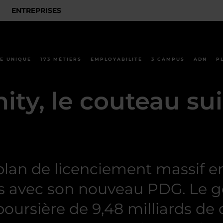
ENTREPRISES
E UNIQUE
173 MÉTIERS
EMPLOYABILITÉ
3 CAMPUS
ADN
P
ity, le couteau sui
lan de licenciement massif en
ours avec son nouveau PDG. Le 
boursière de 9,48 milliards de 