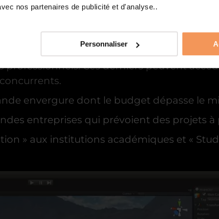
ec nos partenaires de publicité et d'analyse..
e :
laboratifs comme Unity Teams et d’autres plat
Personnaliser
A
 les professionnels. Ces derniers peuvent acc
 concurrents.
rande envergure dont le budget dépasse le mil
ndes entreprises qui prévoient des projets à 
tion » aux institutions académiques et « Stud