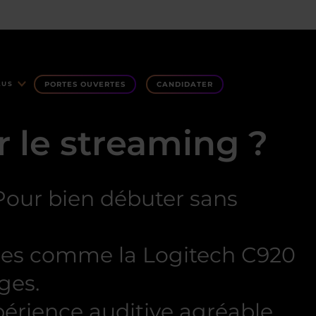
PORTES OUVERTES
CANDIDATER
LUS
r le streaming ?
Pour bien débuter sans
èles comme la Logitech C920
ges.
périence auditive agréable,