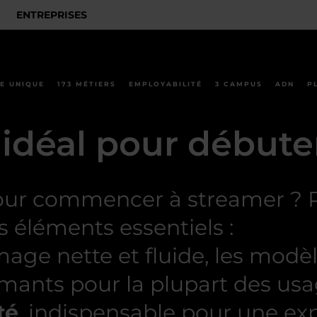
ENTREPRISES
E UNIQUE
173 MÉTIERS
EMPLOYABILITÉ
3 CAMPUS
ADN
P
 idéal pour débute
pour commencer à streamer ?
s éléments essentiels :
age nette et fluide, les mod
rmants pour la plupart des usa
té
, indispensable pour une ex