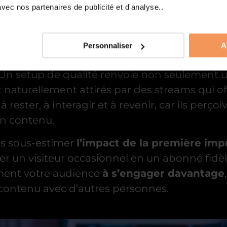
ec nos partenaires de publicité et d'analyse..
ENCE
Personnaliser
A
rence est féroce, se démarquer est vital pour
 Un setup de qualité renvoie non seulement u
t naturellement attirés par des streams qui o
s à rester, à interagir et à revenir, car ils per
on contenu.
pas sous-estimer
l’impact de la première imp
mer un visiteur occasionnel en un abonné fid
ment votre audience
à s’engager davantage
contenu avec d’autres personnes.