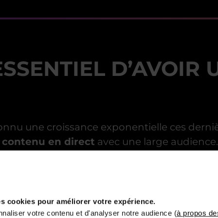
ESSENTIEL D’AVOIR
connu une croissance exponentielle ces der
 contenu en direct
avec une large audience.
rtager vos activités et votre quotidien,
la q
e vos spectateurs.
up
ne se résume pas simplement à posséder une
s cookies pour améliorer votre expérience.
qui captivera votre audience
dès les premi
naliser votre contenu et d'analyser notre audience (
à propos de