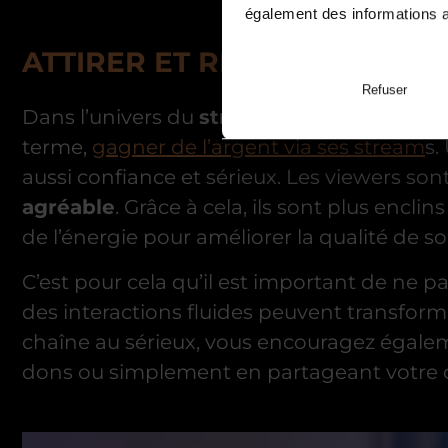
également des informations av
ATTIRER ET RETENIR L’AUDI
Refuser
Dans l’univers du
streaming
, où la concur
terme,
gagner de l’argent via ses stream
s.
aussi confiance et sérieux. Les viewers son
agréable
. Grâce à cela, ils sont plus enclin
de l’énergie pour améliorer la qualité de s
C’est pour cela qu’il est important de ne 
des interactions fluides peuvent transfor
chaîne au sérieux, vous encouragez égale
dons ou simplement en partageant votre 