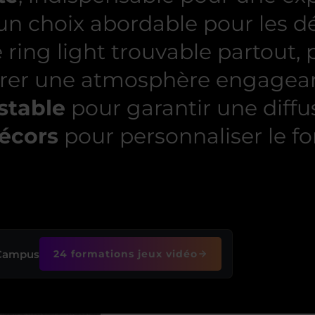
un choix abordable pour les d
ng light trouvable partout, 
aurer une atmosphère engagea
stable
pour garantir une diffus
écors
pour personnaliser le f
 Campus
24 formations jeux vidéo