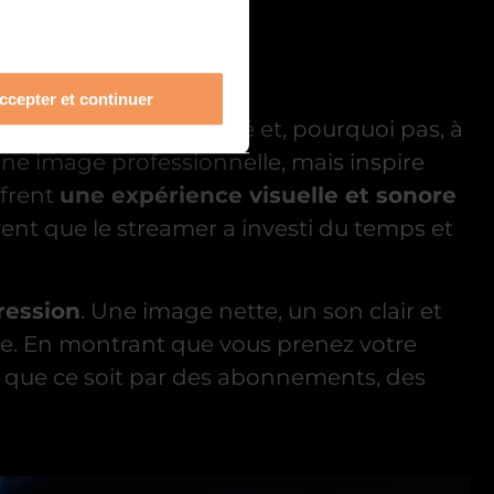
ccepter et continuer
bâtir
une communauté et, pourquoi pas, à
ne image professionnelle, mais inspire
ffrent
une expérience visuelle et sonore
çoivent que le streamer a investi du temps et
ression
. Une image nette, un son clair et
èle. En montrant que vous prenez votre
, que ce soit par des abonnements, des