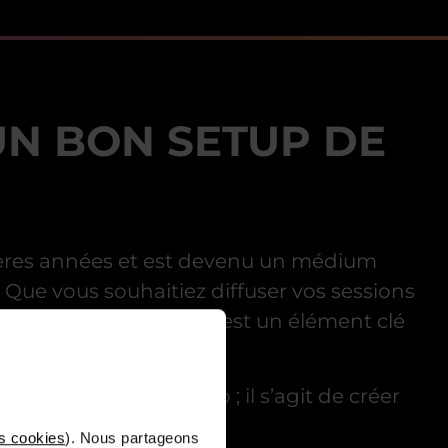
 UN BON SETUP DE
nières années et est devenu un médium
 Que vous souhaitiez diffuser vos sessions
ualité de votre setup
est un élément clé
 caméra et un micro ; il s’agit de créer
ères minutes
.
s cookies
). Nous partageons