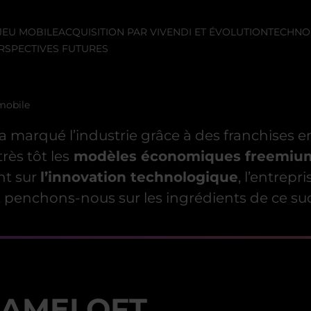
 JEU MOBILE
ACQUISITION PAR VIVENDI ET ÉVOLUTION
TECHNOL
RSPECTIVES FUTURES
 mobile
ft a marqué l’industrie grâce à des franchis
rès tôt les
modèles économiques freemiu
nt sur
l’innovation technologique
, l’entrepr
et penchons-nous sur les ingrédients de ce su
GAMELOFT