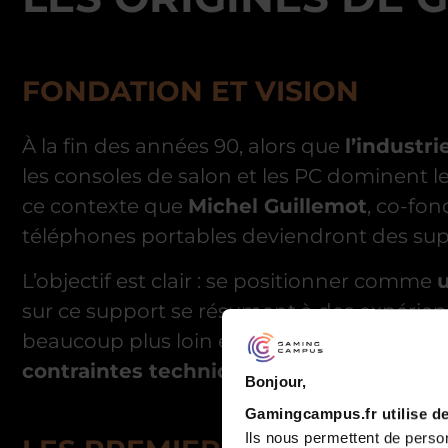
FONDATION ET VISION
À la fin des années 90, alors que
l’industri
les consoles de salon et les PC dominent 
ce contexte que
Michel Guillemot
, co-fon
téléphones portables deviendront des supp
L’objectif est clair : se positionner comme
u
sur ce support se résument à des expérie
beaucoup plus loin en développant des titr
contraintes techniques
des téléphones. E
Bonjour,
Gamingcampus.fr utilise de
Ils nous permettent de person