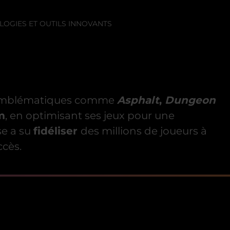
OGIES ET OUTILS INNOVANTS
es emblématiques comme
Asphalt
,
Dungeon
m
, en optimisant ses jeux pour une
ise a su
fidéliser
des millions de joueurs à
ccès.