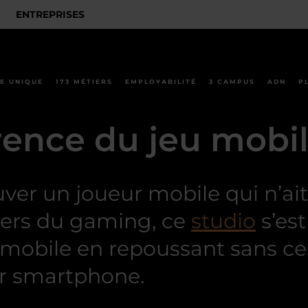
ENTREPRISES
E UNIQUE
173 MÉTIERS
EMPLOYABILITÉ
3 CAMPUS
ADN
P
érence du jeu mobi
trouver un joueur mobile qui n’a
ivers du gaming, ce
studio
s’es
obile en repoussant sans cess
ur smartphone.