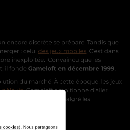
on encore discrète se prépare. Tandis que
erger : celui
des jeux mobiles
. C’est dans
core inexploitée. Convaincu que les
, il fonde
Gameloft en décembre 1999
.
olution du marché. À cette époque, les jeux
ur Nokia
. Gameloft ambitionne d’aller
ay et de graphismes, malgré les
fruits.
s cookies
). Nous partageons