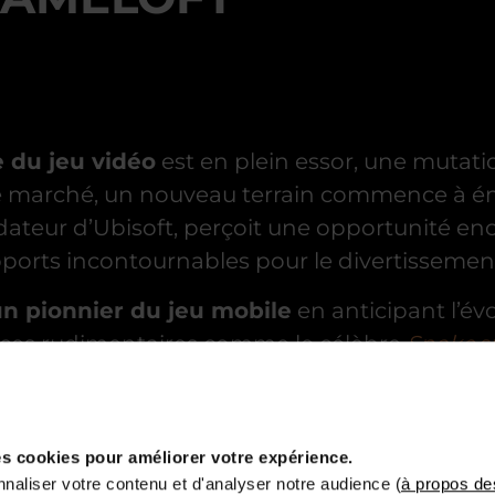
e du jeu vidéo
est en plein essor, une mutati
le marché, un nouveau terrain commence à ém
dateur d’Ubisoft, perçoit une opportunité en
orts incontournables pour le divertissement
n pionnier du jeu mobile
en anticipant l’év
nces rudimentaires comme le célèbre
Snake
s
es plus riches, à la fois en termes de gamepl
t ce pari audacieux va rapidement porter ses 
s cookies pour améliorer votre expérience.
naliser votre contenu et d'analyser notre audience (
à propos de