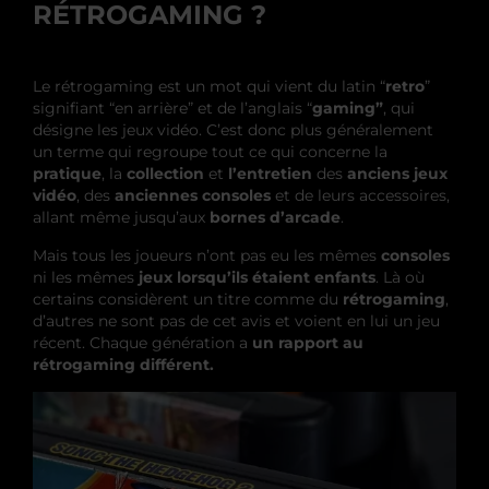
RÉTROGAMING ?
Le rétrogaming est un mot qui vient du latin “
retro
”
signifiant “en arrière” et de l’anglais “
gaming”
, qui
désigne les jeux vidéo. C’est donc plus généralement
un terme qui regroupe tout ce qui concerne la
pratique
, la
collection
et
l’entretien
des
anciens jeux
vidéo
, des
anciennes consoles
et de leurs accessoires,
allant même jusqu’aux
bornes d’arcade
.
Mais tous les joueurs n’ont pas eu les mêmes
consoles
ni les mêmes
jeux lorsqu’ils étaient enfants
. Là où
certains considèrent un titre comme du
rétrogaming
,
d’autres ne sont pas de cet avis et voient en lui un jeu
récent. Chaque génération a
un rapport au
rétrogaming différent.