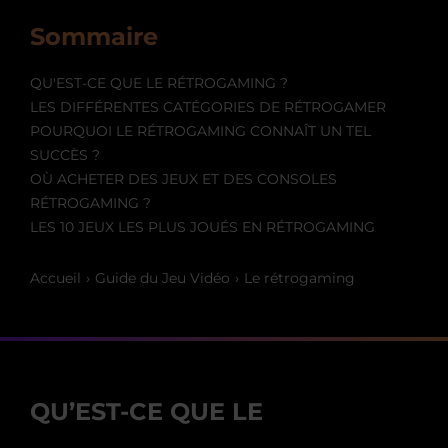
Sommaire
QU'EST-CE QUE LE RÉTROGAMING ?
LES DIFFÉRENTES CATÉGORIES DE RÉTROGAMER
POURQUOI LE RÉTROGAMING CONNAÎT UN TEL
SUCCÈS ?
OÙ ACHETER DES JEUX ET DES CONSOLES
RÉTROGAMING ?
LES 10 JEUX LES PLUS JOUÉS EN RÉTROGAMING
Accueil
Guide du Jeu Vidéo
Le rétrogaming
QU’EST-CE QUE LE