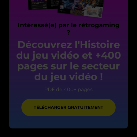
Intéressé(e) par le rétrogaming
?
Découvrez l'Histoire
du jeu vidéo et +400
pages sur le secteur
du jeu vidéo !
PDF de 400+ pages
TÉLÉCHARGER GRATUITEMENT