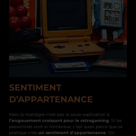
SENTIMENT
D’APPARTENANCE
Mais la nostalgie n’est pas la seule explication à
l’engouement croissant pour le rétrogaming
. Si les
passionnés sont si nombreux, c’est aussi parce que sa
pratique crée
un sentiment d’appartenance
. On