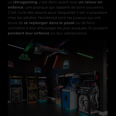
Le
rétrogaming
, c’est donc avant tout
un retour en
enfance
, une pratique qui rappelle de bons souvenirs.
C’est l’une des raisons pour lesquelles il est si populaire
chez les adultes. Nombreux sont les joueurs qui ont
envie de
se replonger dans le passé
ou de faire
connaître à leur entourage les jeux auxquels ils jouaient
pendant leur enfance
ou leur adolescence.