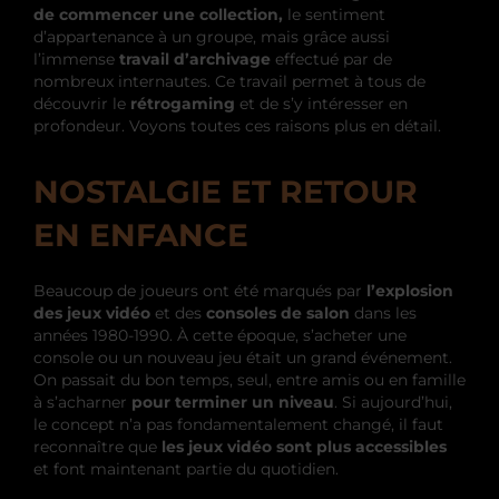
de commencer une collection,
le sentiment
d’appartenance à un groupe, mais grâce aussi
l’immense
travail d’archivage
effectué par de
nombreux internautes. Ce travail permet à tous de
découvrir le
rétrogaming
et de s’y intéresser en
profondeur. Voyons toutes ces raisons plus en détail.
NOSTALGIE ET RETOUR
EN ENFANCE
Beaucoup de joueurs ont été marqués par
l’explosion
des jeux vidéo
et des
consoles de salon
dans les
années 1980-1990. À cette époque, s’acheter une
console ou un nouveau jeu était un grand événement.
On passait du bon temps, seul, entre amis ou en famille
à s’acharner
pour terminer un niveau
. Si aujourd’hui,
le concept n’a pas fondamentalement changé, il faut
reconnaître que
les jeux vidéo sont plus accessibles
et font maintenant partie du quotidien.