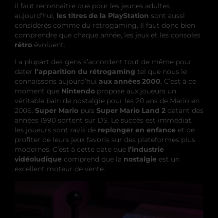
il faut reconnaître que pour les jeunes adultes
aujourd’hui,
les titres de la PlayStation
sont aussi
considérés comme du rétrogaming. Il faut donc bien
comprendre que chaque année, les jeux et les consoles
rétro
évoluent.
La plupart des gens s’accordent tout de même pour
dater
l’apparition du rétrogaming
tel que nous le
connaissons aujourd’hui
aux années 2000
. C’est à ce
moment que
Nintendo
propose aux joueurs un
véritable bain de nostalgie pour les 20 ans de Mario en
2006.
Super Mario
puis
Super Mario Land 2
datant des
années 1990 sortent sur DS. Le succès est immédiat,
les joueurs sont ravis de
replonger en enfance
et de
profiter de leurs jeux favoris sur des plateformes plus
modernes. C’est à cette date que
l’industrie
vidéoludique
comprend que la
nostalgie
est un
excellent moteur de vente.