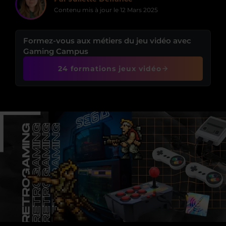
Contenu mis à jour le
12 Mars 2025
Formez-vous aux métiers du jeu vidéo avec
Gaming Campus
24 formations jeux vidéo