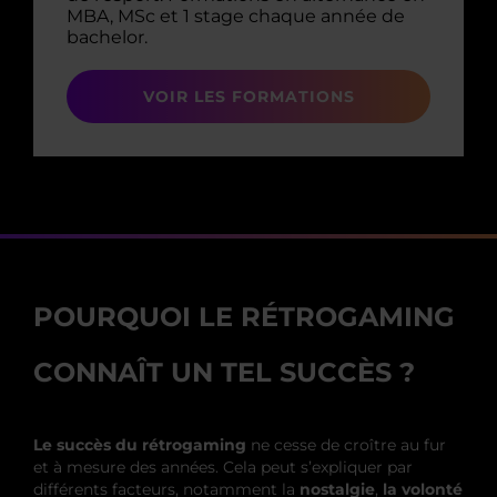
MBA, MSc et 1 stage chaque année de
bachelor.
VOIR LES FORMATIONS
POURQUOI LE RÉTROGAMING
CONNAÎT UN TEL SUCCÈS ?
Le succès du rétrogaming
ne cesse de croître au fur
et à mesure des années. Cela peut s’expliquer par
différents facteurs, notamment la
nostalgie
,
la volonté