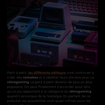
Petit à petit,
les différents éditeurs
vont continuer à
créer des
remakes
et à rééditer leurs anciens jeux. Le
rétrogaming
va petit à petit devenir de plus en plus
populaire. On peut finalement s’accorder pour dire
qu’un jeu appartient à la catégorie du
rétrogaming
quand il provoque de la nostalgie. En partant de ce
postulat, les possibilités sont quasi infinies pour les