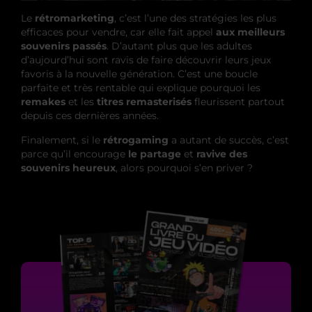
Le
rétromarketing
, c’est l’une des stratégies les plus
efficaces pour vendre, car elle fait appel
aux meilleurs
souvenirs passés
. D’autant plus que les adultes
d’aujourd’hui sont ravis de faire découvrir leurs jeux
favoris à la nouvelle génération. C’est une boucle
parfaite et très rentable qui explique pourquoi les
remakes
et les
titres remasterisés
fleurissent partout
depuis ces dernières années.
Finalement, si le
rétrogaming
a autant de succès, c’est
parce qu’il encourage
le partage
et
ravive des
souvenirs heureux
, alors pourquoi s’en priver ?