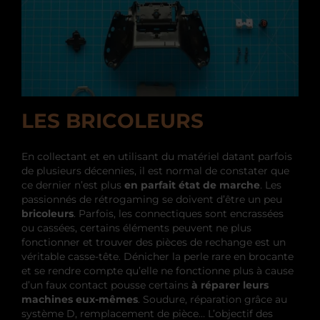
LES BRICOLEURS
En collectant et en utilisant du matériel datant parfois
de plusieurs décennies, il est normal de constater que
ce dernier n’est plus
en parfait état de marche
. Les
passionnés de rétrogaming se doivent d’être un peu
bricoleurs
. Parfois, les connectiques sont encrassées
ou cassées, certains éléments peuvent ne plus
fonctionner et trouver des pièces de rechange est un
véritable casse-tête. Dénicher la perle rare en brocante
et se rendre compte qu’elle ne fonctionne plus à cause
d’un faux contact pousse certains
à réparer leurs
machines eux-mêmes
. Soudure, réparation grâce au
système D, remplacement de pièce… L’objectif des