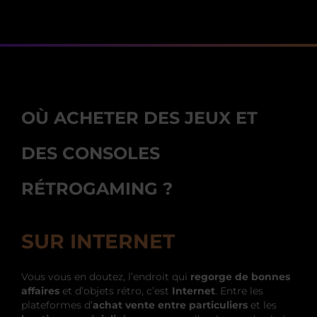
OÙ ACHETER DES JEUX ET
DES CONSOLES
RÉTROGAMING ?
SUR INTERNET
Vous vous en doutez, l’endroit qui
regorge de bonnes
affaires
et d’objets rétro, c’est
Internet
. Entre les
plateformes d’
achat vente entre particuliers
et les