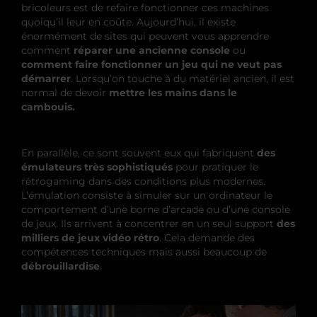
bricoleurs est de refaire fonctionner ces machines
quoiqu’il leur en coûte. Aujourd’hui, il existe
énormément de sites qui peuvent vous apprendre
comment
réparer une ancienne console
ou
comment faire fonctionner un jeu qui ne veut pas
démarrer
. Lorsqu’on touche à du matériel ancien, il est
normal de devoir
mettre les mains dans le
cambouis.
En parallèle, ce sont souvent eux qui fabriquent
des
émulateurs très sophistiqués
pour pratiquer le
rétrogaming dans des conditions plus modernes.
L’émulation consiste à simuler sur un ordinateur le
comportement d’une borne d’arcade ou d’une console
de jeux. Ils arrivent à concentrer en un seul support
des
milliers de jeux vidéo rétro
. Cela demande des
compétences techniques mais aussi beaucoup de
débrouillardise
.