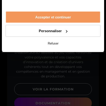
Accepter et continuer
MBA Game Artist
Personnaliser
Faites de votre passion pour la création
artistique d’un jeu vidéo, votre métier. Avec le
MBA Game Artist perfectionnez en deux ans
Refuser
vos compétences en direction artistique, en
création 2D/3D dédiées au jeu vidéo, renforcez
votre polyvalence et vos capacités
d’innovation et de création d’univers
cohérents tout en développant vos
compétences en management et en gestion
de production.
VOIR LA FORMATION
DOCUMENTATION