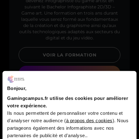
devenez infographiste ou game artist en
suivant le Bachelor Infographiste 2D/3D –
Game art. Une formation en trois ans durant
laquelle vous serez formé aux fondamentaux
de la création et du graphisme ainsi qu’aux
outils technologiques adaptés aux secteurs du
digital et du jeu vidéo.
VOIR LA FORMATION
DOCUMENTATION
Bonjour,
Gamingcampus.fr utilise des cookies pour améliorer
votre expérience.
Ils nous permettent de personnaliser votre contenu et
d'analyser notre audience (
à propos des cookies
). Nous
partageons également des informations avec nos
partenaires de publicité et d'analyse..