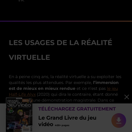
LES USAGES DE LA RÉALITÉ
VIRTUELLE
En à peine cinq ans, la réalité virtuelle a su exploiter les
qualités les plus attendues. Par exemple,
l’immersion
est de mieux en mieux rendue
et ce n’est pas
le jeu
Half-Life Alyx
(2020) qui dira le contraire, étant donné
qu’il en fait une démonstration magistrale. Dans ce
FPS, on ne se contente pas d’observer les décors à
TÉLÉCHARGEZ GRATUITEMENT
travers une fenêtre d’écran traditionnelle : on est
Le Grand Livre du jeu
littéralement
plongé à l’intérieur
!
vidéo
400+ pages