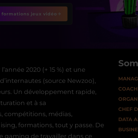
 formations jeux vidéo
Som
 l’année 2020 (+ 15 %) et une
MANAG
d’internautes (source Newzoo),
COACH
pteurs. Un développement rapide,
ORGAN
turation et à sa
CHEF D
s, compétitions, médias,
DATA A
sing, formations, tout y passe. De
BUSIN
e gaming de travailler dans ce