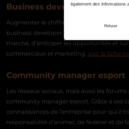
également des informations av
Business developer esport
Augmenter le chiffre d’affaires d’un édite
Refuser
business developer esport. Un métier qui 
marché, d’anticiper les opportunités et sur
commerciaux et marketing.
Voir la fiche m
Community manager esport
Les réseaux sociaux, mais aussi les forums 
community manager esport. Grâce à ses c
connaissances de l’entreprise pour qui il tra
responsabilité d’animer, de fédérer et de 