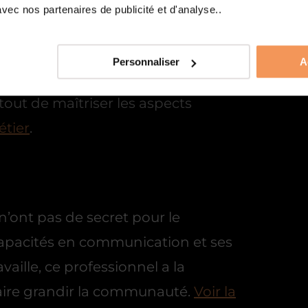
ec nos partenaires de publicité et d'analyse..
ur ou d’une marque revient au
Personnaliser
A
demande d’être à l’écoute du
tout de maîtriser les aspects
étier
.
n’ont pas de secret pour le
apacités en communication et ses
vaille, ce professionnel a la
faire grandir la communauté.
Voir la