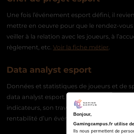
Une fois l’événement esport défini, il revie
mettre en oeuvre pour que le rendez-vous 
veiller à la relation avec les joueurs, à l’ac
règlement, etc.
Voir la fiche métier
.
Data analyst esport
Données et statistiques de joueurs et de s
data analyst esport. En récoltant, analysan
indicateurs, son travail permet d’améliorer
Bonjour,
rentabilité d’un événement esport.
Voir la
Gamingcampus.fr utilise de
Ils nous permettent de person