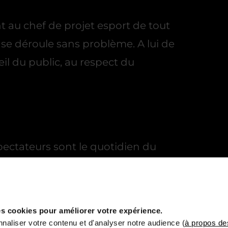
nt au chef de projet esport de tout
se déroule sans problème. A lui de
cueil du public, au respect du
pectateurs sont le quotidien du
t et traduisant plusieurs
 la performance d’un jeu ou la
 fiche métier
.
s cookies pour améliorer votre expérience.
naliser votre contenu et d'analyser notre audience (
à propos de