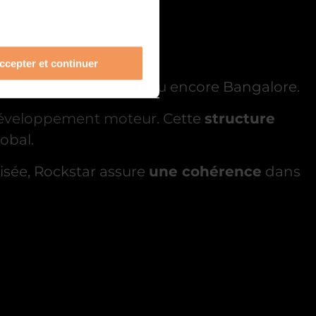
ccepter et continuer
o, Leeds, New England ou encore Bangalore.
 développement moteur. Cette
structure
obal.
lisée, Rockstar assure
une cohérence
dans