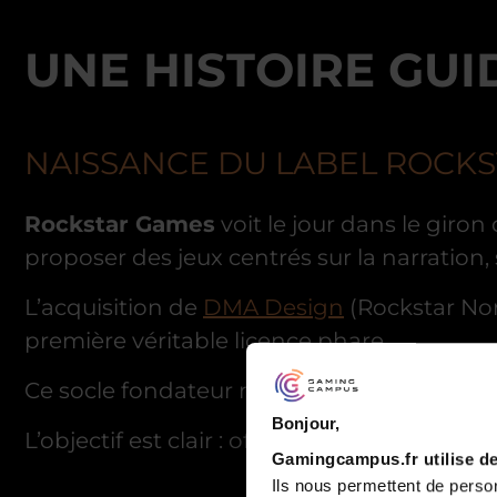
UNE HISTOIRE GUI
NAISSANCE DU LABEL ROCK
Rockstar Games
voit le jour dans le giron
proposer des jeux centrés sur la narration
L’acquisition de
DMA Design
(Rockstar Nort
première véritable licence phare.
Ce socle fondateur marque le début d’un
Bonjour,
L’objectif est clair : offrir des
expériences d
Gamingcampus.fr utilise de
Ils nous permettent de person