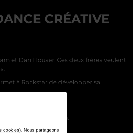
DANCE CRÉATIVE
 Sam et Dan Houser. Ces deux frères veulent
s.
ermet à Rockstar de développer sa
énarisés
et
audacieux
.
ie dominante à l’époque.
s cookies
). Nous partageons