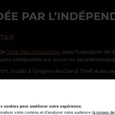
DÉE PAR L’INDÉPEN
STAR
 de
Take-Two Interactive
, sous l’impulsion de
, sans compromis sur le ton ou les thématique
h), studio à l’origine de
Grand Theft Auto
, p
 engagement pour des univers
cohérents
,
sc
ifférentes
de celles proposées par l’industr
s cookies pour améliorer votre expérience.
naliser votre contenu et d'analyser notre audience (
à propos de