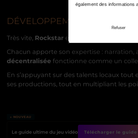
également des informations av
DÉVELOPPEMENT MONDIAL E
Refuser
Très vite,
Rockstar
étend son influence. De
Chacun apporte son expertise : narration
décentralisée
fonctionne comme un collect
En s’appuyant sur des talents locaux tout 
ses productions, tout en multipliant les poi
↓ NOUVEAU
Le guide ultime du jeu vidéo
Télécharger le guide 