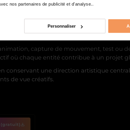
ec nos partenaires de publicité et d'analyse..
T CROISSANCE CONTINUE
Personnaliser
A
s studios voient le jour à San Diego, Toront
, animation, capture de mouvement, test ou
if où chaque entité contribue à un projet gl
en conservant une direction artistique centra
nts de vue créatifs.
(gratuit)