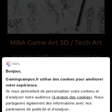
MBA Game Art 3D / Tech Art
Les univers créatifs vous passionnent et vous
souhaitez participer à leur création ? Le MBA
Game Artist est une formation pointue pour
vous permettre de devenir des techniciens de
Bonjour,
haut niveau capables de développer des univers
Gamingcampus.fr utilise des cookies pour améliorer
graphiques immersifs. Vous maîtriserez les
techniques créatives et tous les outils
votre expérience.
spécialisés pour le jeu vidéo. Chaque année un
Ils nous permettent de personnaliser votre contenu et
stage en studio vous perfectionnera et
d'analyser notre audience (
à propos des cookies
). Nous
l’alternance en 5ème année.
partageons également des informations avec nos
partenaires de publicité et d'analyse..