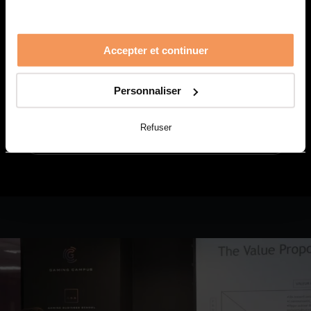
5 ANS
Accepter et continuer
DOCUMENTATION
Personnaliser
Refuser
EN SAVOIR PLUS