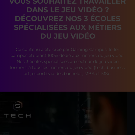
VOUS SOUHAITEZ TRAVAILLER
DANS LE JEU VIDÉO ?
DÉCOUVREZ NOS 3 ÉCOLES
SPÉCIALISÉES AUX MÉTIERS
DU JEU VIDÉO
Ce contenu a été créé par Gaming Campus, le 1er
campus étudiant 100% dédié aux métiers du jeu vidéo.
Nos 3 écoles spécialisées au secteur du jeu vidéo
forment à tous les métiers du jeu vidéo (tech, business,
art, esport) via des bachelor, MBA et MSc.