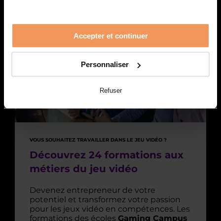
Accepter et continuer
Personnaliser
Refuser
VOUS SOUHAITEZ TRAVAILLER DANS LE JEU VIDÉO ?
Découvrez 24 formations aux
métiers du jeu vidéo
Devenez entrepreneur de votre
potentiel et transformez votre passion
pour les jeux vidéo en compétences. Les
formations des écoles
Gaming Campus