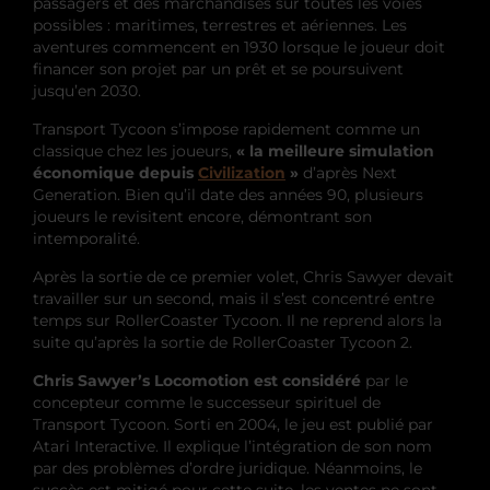
passagers et des marchandises sur toutes les voies
possibles : maritimes, terrestres et aériennes. Les
aventures commencent en 1930 lorsque le joueur doit
financer son projet par un prêt et se poursuivent
jusqu’en 2030.
Transport Tycoon s’impose rapidement comme un
classique chez les joueurs,
« la meilleure simulation
économique depuis
Civilization
»
d’après Next
Generation. Bien qu’il date des années 90, plusieurs
joueurs le revisitent encore, démontrant son
intemporalité.
Après la sortie de ce premier volet, Chris Sawyer devait
travailler sur un second, mais il s’est concentré entre
temps sur RollerCoaster Tycoon. Il ne reprend alors la
suite qu’après la sortie de RollerCoaster Tycoon 2.
Chris Sawyer’s Locomotion est considéré
par le
concepteur comme le successeur spirituel de
Transport Tycoon. Sorti en 2004, le jeu est publié par
Atari Interactive. Il explique l’intégration de son nom
par des problèmes d’ordre juridique. Néanmoins, le
succès est mitigé pour cette suite, les ventes ne sont