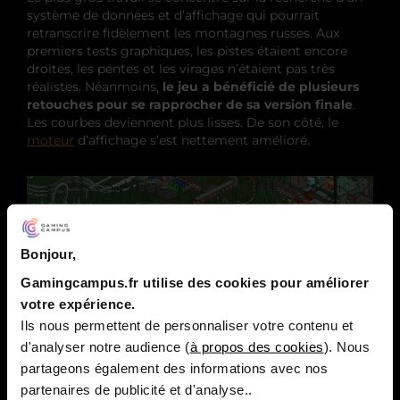
système de données et d’affichage qui pourrait
retranscrire fidèlement les montagnes russes. Aux
premiers tests graphiques, les pistes étaient encore
droites, les pentes et les virages n’étaient pas très
réalistes. Néanmoins,
le jeu a bénéficié de plusieurs
retouches pour se rapprocher de sa version finale
.
Les courbes deviennent plus lisses. De son côté, le
moteur
d’affichage s’est nettement amélioré.
Bonjour,
Gamingcampus.fr utilise des cookies pour améliorer
votre expérience.
Ils nous permettent de personnaliser votre contenu et
d'analyser notre audience (
à propos des cookies
). Nous
partageons également des informations avec nos
partenaires de publicité et d'analyse..