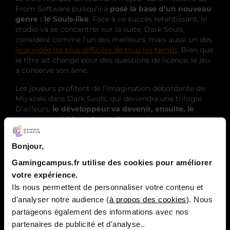
From Software puisqu’il a
posé la base d’un nouveau
genre : le Souls-like
. Face à ce succès retentissant, le
studio va se concentrer sur la suite, Dark Souls,
considéré comme l’un des meilleurs, mais aussi un des
jeux vidéo les plus difficiles de tous les temps
. Bien que
le titre ait changé pour des questions de licence, le jeu
a conservé son âme.
Les joueurs profitent de l’imagination débordante de
Miyazaki dans Dark Souls, qui deviendra une trilogie.
D’ailleurs,
le développeur va devenir, ensuite, le
nouveau président du studio
. La trilogie se vendra à
27 millions de copies à travers le monde entre 2011 et
2020
. Le troisième volet devance ainsi une autre
Bonjour,
franchise, Final Fantasy XV, à la même époque.
Gamingcampus.fr utilise des cookies pour améliorer
votre expérience.
Ils nous permettent de personnaliser votre contenu et
d'analyser notre audience (
à propos des cookies
). Nous
partageons également des informations avec nos
partenaires de publicité et d'analyse..